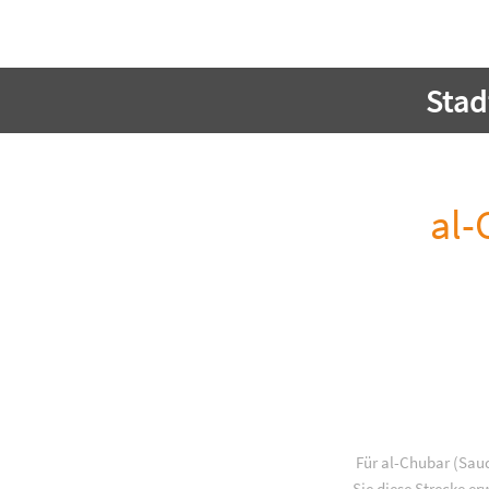
Stad
al-
Für al-Chubar (Sau
Sie diese Strecke er