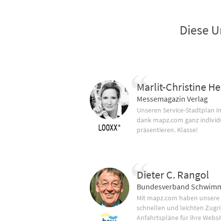
Diese U
Marlit-Christine He
Messemagazin Verlag
Unseren Service-Stadtplan 
dank mapz.com ganz individ
präsentieren. Klasse!
Dieter C. Rangol
Bundesverband Schwimm
Mit mapz.com haben unsere
schnellen und leichten Zugrif
Anfahrtspläne für ihre Websi