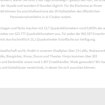
n der Stunde und wandern 8 Stunden täglich. Für die Rückreise zu Ihrem
t können Sie anschließend eine der 29 Haltestellen des öffentlichen
Personennahverkehrs in al-Chubar nutzen.
anlagen und Parks machen mit 13,7 Quadratkilometern rund 0,003% des a
ietes von 523.777 Quadratkilometern aus. Für jeden der 903.597 Einwoh
mit durchschnittlich 15,1 Quadratmeter Grünfläche zur Verfügung.
Gesellschaft sucht, findet in unserem Stadtplan über 13 Cafés, Restaurant
afés, Biergärten, Kinos, Discos und Theater. Hinzu kommen über 203
 und Denkmäler sowie rund 1.407 Einzelhändler. Müde geworden? Wir h
s und Gästehäuser verzeichnet, in denen Sie sich ausruhen können.