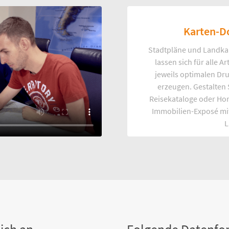
Karten-D
Stadtpläne und Landka
lassen sich für alle 
jeweils optimalen Dr
erzeugen. Gestalten
Reisekataloge oder Ho
Immobilien-Exposé mi
L