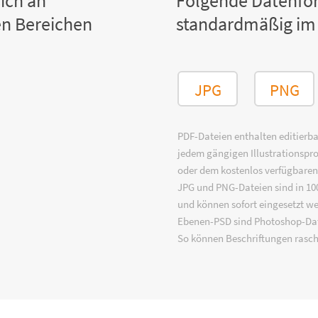
ich an
Folgende Datenfo
n Bereichen
standardmäßig im
JPG
PNG
PDF-Dateien enthalten editierbar
jedem gängigen Illustrationsp
oder dem kostenlos verfügbare
JPG und PNG-Dateien sind in 100
und können sofort eingesetzt w
Ebenen-PSD sind Photoshop-Dat
So können Beschriftungen rasch