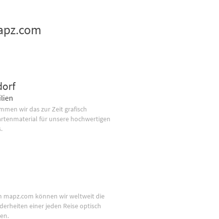
mapz.com
dorf
lien
men wir das zur Zeit grafisch
artenmaterial für unsere hochwertigen
.
n mapz.com können wir weltweit die
derheiten einer jeden Reise optisch
en.