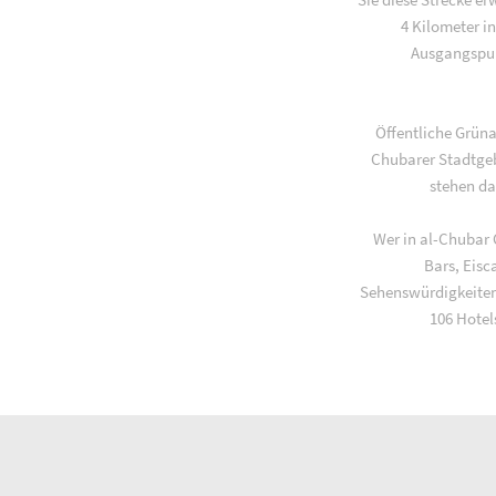
4 Kilometer i
Ausgangspunk
Öffentliche Grün
Chubarer Stadtgeb
stehen da
Wer in al-Chubar 
Bars, Eisc
Sehenswürdigkeiten
106 Hotel