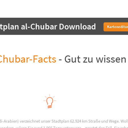
tplan al-Chubar Download
Karteneditor
Chubar-Facts
- Gut zu wissen
di-Arabien) verzeichnet unser Stadtplan 62.924 km Straße und Wege. Wol
wandern, wären Sie rund 1.966 Tage unterwegs – gesetzt den Fall, Sie sch