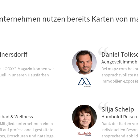
nternehmen nutzen bereits Karten von 
inersdorff
Daniel Tolks
Aengevelt Immobi
im LOOXX*-Magazin können wir
Bei mapz.com bekom
uell in unseren Hausfarben
anspruchsvollste K
Immobilien-Exposés
Silja Schelp
bad & Wellness
Humboldt Reisen
 Mitgliedsunternehmen einen
Dank der Karten vo
f auf professionell gestaltete
individuellen Beson
tes, Broschüren und Kataloge.
ansprechend abbild