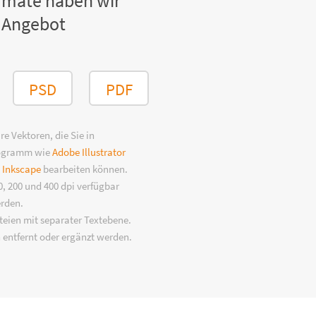
rmate haben wir
 Angebot
PSD
PDF
e Vektoren, die Sie in
rogramm wie
Adobe Illustrator
n
Inkscape
bearbeiten können.
, 200 und 400 dpi verfügbar
erden.
eien mit separater Textebene.
 entfernt oder ergänzt werden.