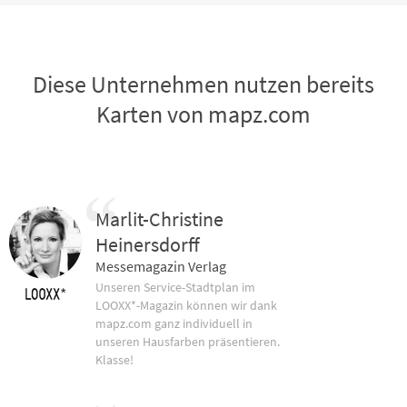
Diese Unternehmen nutzen bereits
Karten von mapz.com
Marlit-Christine
Heinersdorff
Messemagazin Verlag
Unseren Service-Stadtplan im
LOOXX*-Magazin können wir dank
mapz.com ganz individuell in
unseren Hausfarben präsentieren.
Klasse!