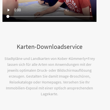
Karten-Downloadservice
Stadtpläne und Landkarten von Kober-Kümmerly+Frey
lassen sich für alle Arten von Anwendungen mit der
jeweils optimalen Druck- oder Bildschirmauflösung
erzeugen. Gestalten Sie damit Image-Broschüren,
Reisekataloge oder Homepages. Versehen Sie Ihr
Immobilien-Exposé mit einer optisch ansprechenden
Lagekarte.