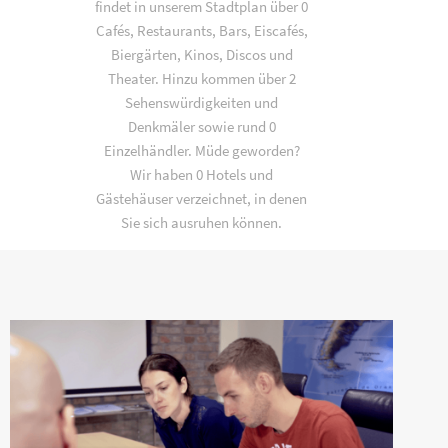
findet in unserem Stadtplan über 0
Cafés, Restaurants, Bars, Eiscafés,
Biergärten, Kinos, Discos und
Theater. Hinzu kommen über 2
Sehenswürdigkeiten und
Denkmäler sowie rund 0
Einzelhändler. Müde geworden?
Wir haben 0 Hotels und
Gästehäuser verzeichnet, in denen
Sie sich ausruhen können.