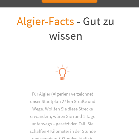
Algier-Facts
- Gut zu
wissen
Für Algier (Algerien) verzeichnet
unser Stadtplan 27 km Straße und
Wege. Wollten Sie diese Strecke
erwandern, wären Sie rund 1 Tage
unterwegs – gesetzt den Fall, Sie
schaffen 4 Kilometer in der Stunde
und wandern 8 Stunden täglich.