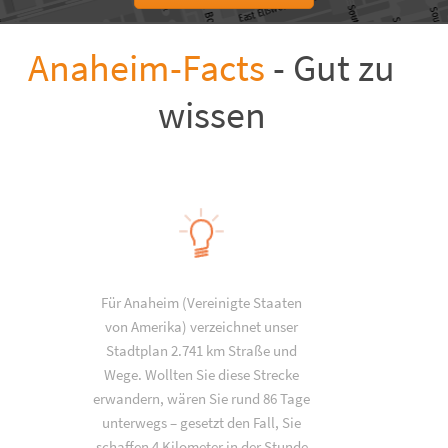
Anaheim-Facts
- Gut zu
wissen
Für Anaheim (Vereinigte Staaten
von Amerika) verzeichnet unser
Stadtplan 2.741 km Straße und
Wege. Wollten Sie diese Strecke
erwandern, wären Sie rund 86 Tage
unterwegs – gesetzt den Fall, Sie
schaffen 4 Kilometer in der Stunde