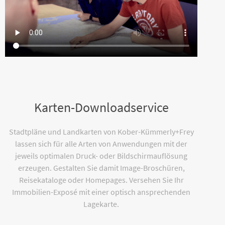
Karten-Downloadservice
Stadtpläne und Landkarten von Kober-Kümmerly+Frey
lassen sich für alle Arten von Anwendungen mit der
jeweils optimalen Druck- oder Bildschirmauflösung
erzeugen. Gestalten Sie damit Image-Broschüren,
Reisekataloge oder Homepages. Versehen Sie Ihr
Immobilien-Exposé mit einer optisch ansprechenden
Lagekarte.