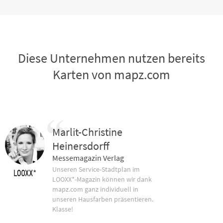
Diese Unternehmen nutzen bereits
Karten von mapz.com
Marlit-Christine
Heinersdorff
Messemagazin Verlag
Unseren Service-Stadtplan im
LOOXX*-Magazin können wir dank
mapz.com ganz individuell in
unseren Hausfarben präsentieren.
Klasse!