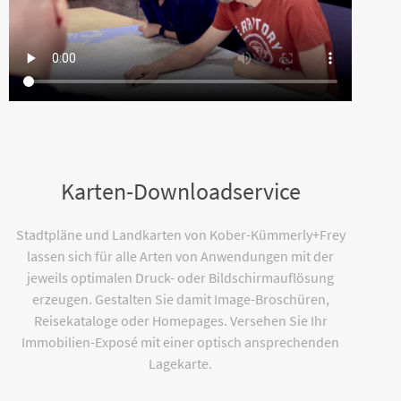
Karten-Downloadservice
Stadtpläne und Landkarten von Kober-Kümmerly+Frey
lassen sich für alle Arten von Anwendungen mit der
jeweils optimalen Druck- oder Bildschirmauflösung
erzeugen. Gestalten Sie damit Image-Broschüren,
Reisekataloge oder Homepages. Versehen Sie Ihr
Immobilien-Exposé mit einer optisch ansprechenden
Lagekarte.