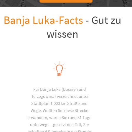
Banja Luka-Facts
- Gut zu
wissen
Für Banja Luka (Bosnien und
Herzegowina) verzeichnet unser
Stadtplan 1.000 km Straße und
Wege. Wollten Sie diese Strecke
erwandern, wären Sie rund 31 Tage
unterwegs – gesetzt den Fall, Sie
schaffen 4 Kilometer in der Stunde