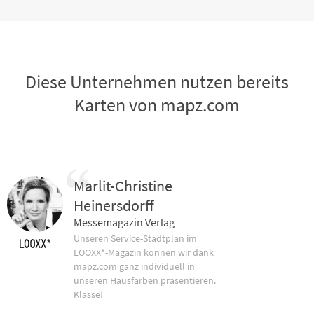
Diese Unternehmen nutzen bereits
Karten von mapz.com
Marlit-Christine
Heinersdorff
Messemagazin Verlag
Unseren Service-Stadtplan im
LOOXX*-Magazin können wir dank
mapz.com ganz individuell in
unseren Hausfarben präsentieren.
Klasse!