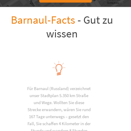
Barnaul-Facts
- Gut zu
wissen
Für Barnaul (Russland) verzeichnet
unser Stadtplan 5.350 km Straße
und Wege. Wollten Sie diese
Strecke erwandern, wären Sie rund
167 Tage unterwegs – gesetzt den
Fall, Sie schaffen 4 Kilometer in der
Stunde und wandern 8 Stunden