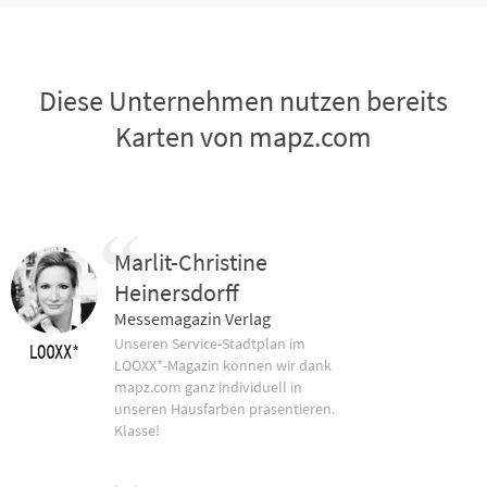
Diese Unternehmen nutzen bereits
Karten von mapz.com
Marlit-Christine
Heinersdorff
Messemagazin Verlag
Unseren Service-Stadtplan im
LOOXX*-Magazin können wir dank
mapz.com ganz individuell in
unseren Hausfarben präsentieren.
Klasse!