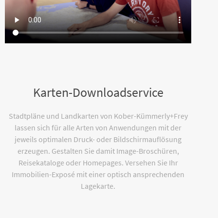
Karten-Downloadservice
Stadtpläne und Landkarten von Kober-Kümmerly+Frey
lassen sich für alle Arten von Anwendungen mit der
jeweils optimalen Druck- oder Bildschirmauflösung
erzeugen. Gestalten Sie damit Image-Broschüren,
Reisekataloge oder Homepages. Versehen Sie Ihr
Immobilien-Exposé mit einer optisch ansprechenden
Lagekarte.