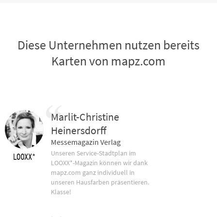
Diese Unternehmen nutzen bereits
Karten von mapz.com
Marlit-Christine
Heinersdorff
Messemagazin Verlag
Unseren Service-Stadtplan im
LOOXX*-Magazin können wir dank
mapz.com ganz individuell in
unseren Hausfarben präsentieren.
Klasse!