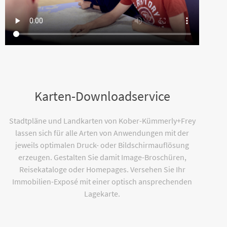
Karten-Downloadservice
Stadtpläne und Landkarten von Kober-Kümmerly+Frey
lassen sich für alle Arten von Anwendungen mit der
jeweils optimalen Druck- oder Bildschirmauflösung
erzeugen. Gestalten Sie damit Image-Broschüren,
Reisekataloge oder Homepages. Versehen Sie Ihr
Immobilien-Exposé mit einer optisch ansprechenden
Lagekarte.