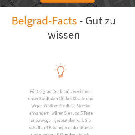
Belgrad-Facts
- Gut zu
wissen
Für Belgrad (Serbien) verzeichnet
unser Stadtplan 161 km Straße und
Wege. Wollten Sie diese Strecke
erwandern, wären Sie rund 5 Tage
unterwegs – gesetzt den Fall, Sie
schaffen 4 Kilometer in der Stunde
und wandern 8 Stunden täglich.