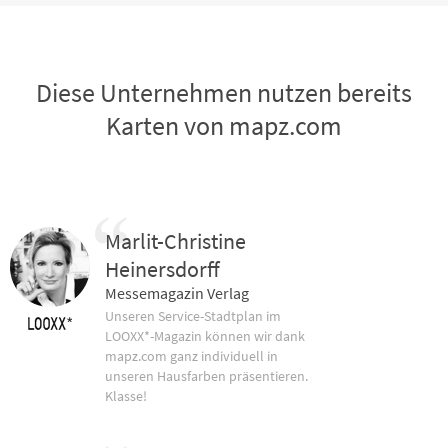
Diese Unternehmen nutzen bereits
Karten von mapz.com
Marlit-Christine
Heinersdorff
Messemagazin Verlag
Unseren Service-Stadtplan im
LOOXX*-Magazin können wir dank
mapz.com ganz individuell in
unseren Hausfarben präsentieren.
Klasse!