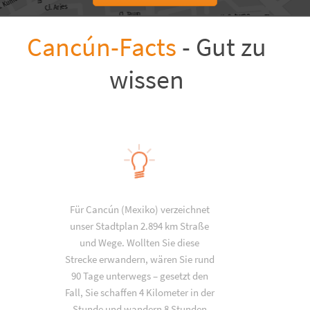
Cancún-Facts
- Gut zu
wissen
Für Cancún (Mexiko) verzeichnet
unser Stadtplan 2.894 km Straße
und Wege. Wollten Sie diese
Strecke erwandern, wären Sie rund
90 Tage unterwegs – gesetzt den
Fall, Sie schaffen 4 Kilometer in der
Stunde und wandern 8 Stunden