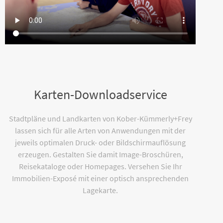
Karten-Downloadservice
Stadtpläne und Landkarten von Kober-Kümmerly+Frey
lassen sich für alle Arten von Anwendungen mit der
jeweils optimalen Druck- oder Bildschirmauflösung
erzeugen. Gestalten Sie damit Image-Broschüren,
Reisekataloge oder Homepages. Versehen Sie Ihr
Immobilien-Exposé mit einer optisch ansprechenden
Lagekarte.