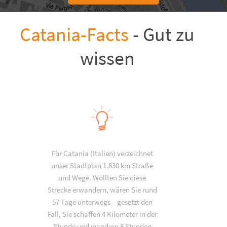
Catania-Facts
- Gut zu
wissen
Für Catania (Italien) verzeichnet
unser Stadtplan 1.830 km Straße
und Wege. Wollten Sie diese
Strecke erwandern, wären Sie rund
57 Tage unterwegs – gesetzt den
Fall, Sie schaffen 4 Kilometer in der
Stunde und wandern 8 Stunden