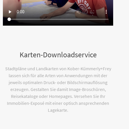
Karten-Downloadservice
Stadtpläne und Landkarten von Kober-Kümmerly+Frey
lassen sich für alle Arten von Anwendungen mit der
jeweils optimalen Druck- oder Bildschirmauflösung
erzeugen. Gestalten Sie damit Image-Broschüren,
Reisekataloge oder Homepages. Versehen Sie Ihr
Immobilien-Exposé mit einer optisch ansprechenden
Lagekarte.