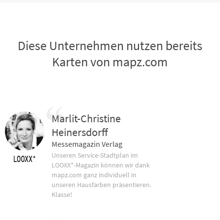
Diese Unternehmen nutzen bereits
Karten von mapz.com
Marlit-Christine
Heinersdorff
Messemagazin Verlag
Unseren Service-Stadtplan im
LOOXX*-Magazin können wir dank
mapz.com ganz individuell in
unseren Hausfarben präsentieren.
Klasse!