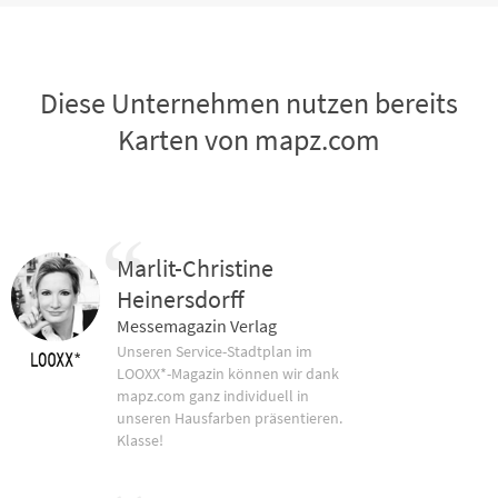
Diese Unternehmen nutzen bereits
Karten von mapz.com
Marlit-Christine
Heinersdorff
Messemagazin Verlag
Unseren Service-Stadtplan im
LOOXX*-Magazin können wir dank
mapz.com ganz individuell in
unseren Hausfarben präsentieren.
Klasse!