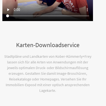
Karten-Downloadservice
Stadtpläne und Landkarten von Kober-Kümmerly+Frey
lassen sich für alle Arten von Anwendungen mit der
jeweils optimalen Druck- oder Bildschirmauflösung
erzeugen. Gestalten Sie damit Image-Broschüren,
Reisekataloge oder Homepages. Versehen Sie Ihr
Immobilien-Exposé mit einer optisch ansprechenden
Lagekarte.