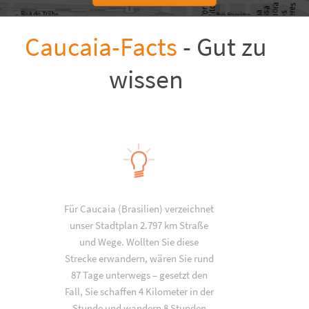
Caucaia-Facts
- Gut zu
wissen
Für Caucaia (Brasilien) verzeichnet
unser Stadtplan 2.797 km Straße
und Wege. Wollten Sie diese
Strecke erwandern, wären Sie rund
87 Tage unterwegs – gesetzt den
Fall, Sie schaffen 4 Kilometer in der
Stunde und wandern 8 Stunden