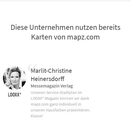
Diese Unternehmen nutzen bereits
Karten von mapz.com
Marlit-Christine
Heinersdorff
Messemagazin Verlag
Unseren Service-Stadtplan im
LOOXX*-Magazin können wir dank
mapz.com ganz individuell in
unseren Hausfarben präsentieren.
Klasse!