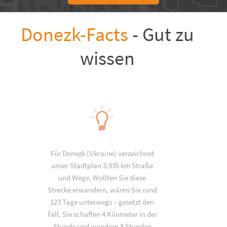
Donezk-Facts
- Gut zu
wissen
Für Donezk (Ukraine) verzeichnet
unser Stadtplan 3.935 km Straße
und Wege. Wollten Sie diese
Strecke erwandern, wären Sie rund
123 Tage unterwegs – gesetzt den
Fall, Sie schaffen 4 Kilometer in der
Stunde und wandern 8 Stunden