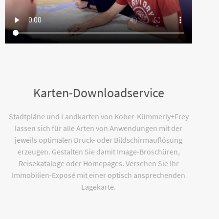
Karten-Downloadservice
Stadtpläne und Landkarten von Kober-Kümmerly+Frey
lassen sich für alle Arten von Anwendungen mit der
jeweils optimalen Druck- oder Bildschirmauflösung
erzeugen. Gestalten Sie damit Image-Broschüren,
Reisekataloge oder Homepages. Versehen Sie Ihr
Immobilien-Exposé mit einer optisch ansprechenden
Lagekarte.