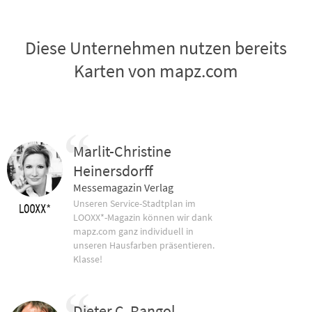
Diese Unternehmen nutzen bereits
Karten von mapz.com
Marlit-Christine
Heinersdorff
Messemagazin Verlag
Unseren Service-Stadtplan im
LOOXX*-Magazin können wir dank
mapz.com ganz individuell in
unseren Hausfarben präsentieren.
Klasse!
Dieter C. Rangol