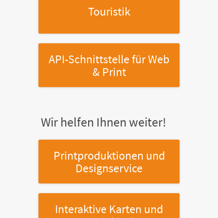
Touristik
API-Schnittstelle
für Web
& Print
Wir helfen Ihnen weiter!
Printproduktionen
und
Designservice
Interaktive Karten
und