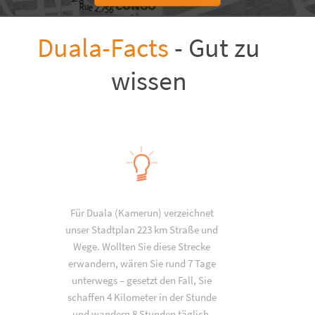
Duala-Facts
- Gut zu
wissen
Für Duala (Kamerun) verzeichnet
unser Stadtplan 223 km Straße und
Wege. Wollten Sie diese Strecke
erwandern, wären Sie rund 7 Tage
unterwegs – gesetzt den Fall, Sie
schaffen 4 Kilometer in der Stunde
und wandern 8 Stunden täglich.