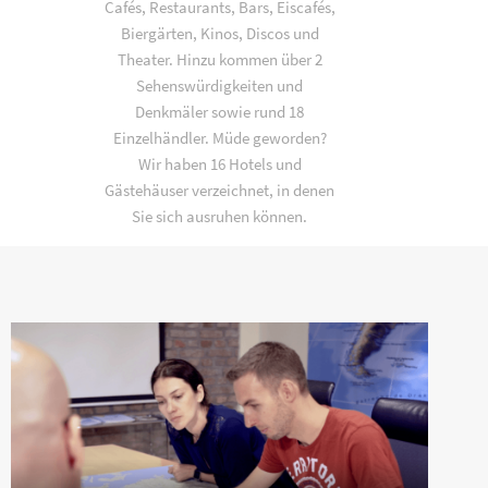
Cafés, Restaurants, Bars, Eiscafés,
Biergärten, Kinos, Discos und
Theater. Hinzu kommen über 2
Sehenswürdigkeiten und
Denkmäler sowie rund 18
Einzelhändler. Müde geworden?
Wir haben 16 Hotels und
Gästehäuser verzeichnet, in denen
Sie sich ausruhen können.