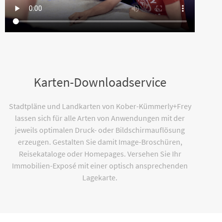
Karten-Downloadservice
Stadtpläne und Landkarten von Kober-Kümmerly+Frey
lassen sich für alle Arten von Anwendungen mit der
jeweils optimalen Druck- oder Bildschirmauflösung
erzeugen. Gestalten Sie damit Image-Broschüren,
Reisekataloge oder Homepages. Versehen Sie Ihr
Immobilien-Exposé mit einer optisch ansprechenden
Lagekarte.