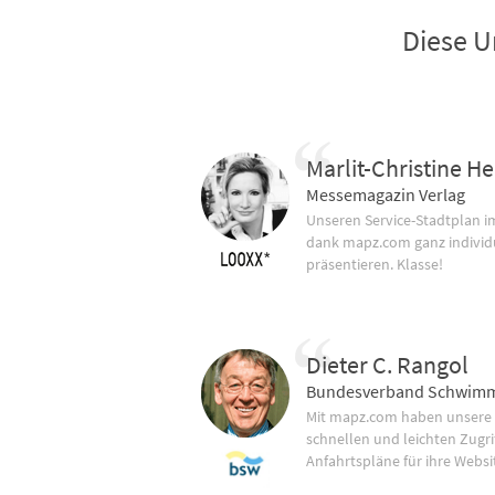
Diese U
Marlit-Christine He
Messemagazin Verlag
Unseren Service-Stadtplan 
dank mapz.com ganz individ
präsentieren. Klasse!
Dieter C. Rangol
Bundesverband Schwimm
Mit mapz.com haben unsere
schnellen und leichten Zugrif
Anfahrtspläne für ihre Websi