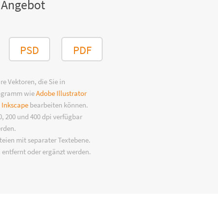
 Angebot
PSD
PDF
e Vektoren, die Sie in
rogramm wie
Adobe Illustrator
n
Inkscape
bearbeiten können.
, 200 und 400 dpi verfügbar
erden.
eien mit separater Textebene.
 entfernt oder ergänzt werden.