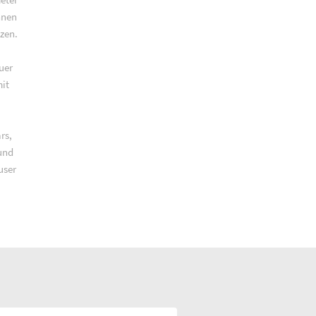
nnen
zen.
uer
it
rs,
und
user