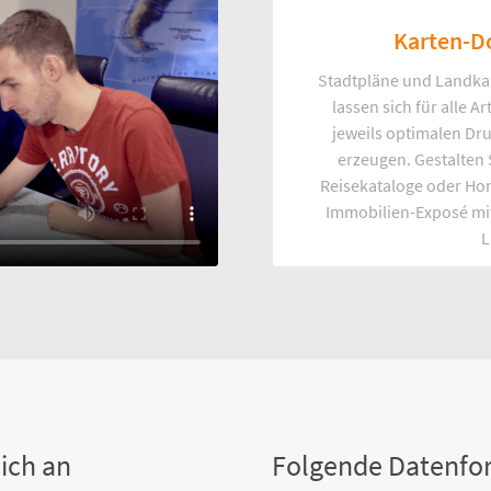
Karten-D
Stadtpläne und Landka
lassen sich für alle 
jeweils optimalen Dr
erzeugen. Gestalten
Reisekataloge oder Ho
Immobilien-Exposé mi
L
ich an
Folgende Datenfo