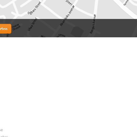
rten
se
meter