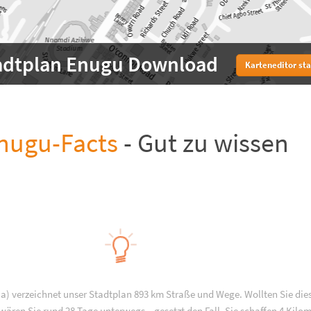
adtplan Enugu Download
Karteneditor sta
nugu-Facts
- Gut zu wissen
a) verzeichnet unser Stadtplan 893 km Straße und Wege. Wollten Sie die
ären Sie rund 28 Tage unterwegs – gesetzt den Fall, Sie schaffen 4 Kilo