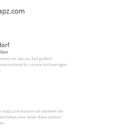
mapz.com
dorf
lien
men wir das zur Zeit grafisch
artenmaterial für unsere hochwertigen
.
n mapz.com können wir weltweit die
derheiten einer jeden Reise optisch
en.