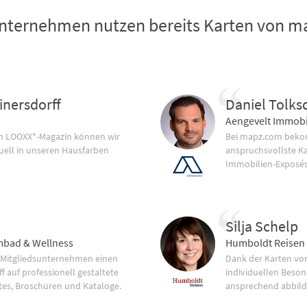
nternehmen nutzen bereits Karten von 
inersdorff
Daniel Tolks
Aengevelt Immobi
im LOOXX*-Magazin können wir
Bei mapz.com bekom
uell in unseren Hausfarben
anspruchsvollste K
Immobilien-Exposés
Silja Schelp
bad & Wellness
Humboldt Reisen
 Mitgliedsunternehmen einen
Dank der Karten vo
f auf professionell gestaltete
individuellen Beson
tes, Broschüren und Kataloge.
ansprechend abbild