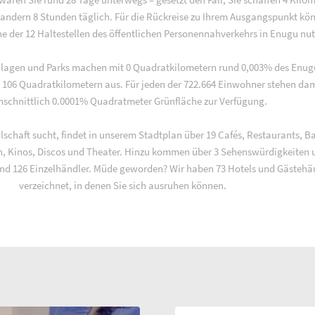
andern 8 Stunden täglich. Für die Rückreise zu Ihrem Ausgangspunkt kö
ne der 12 Haltestellen des öffentlichen Personennahverkehrs in Enugu nut
nlagen und Parks machen mit 0 Quadratkilometern rund 0,003% des Enug
 106 Quadratkilometern aus. Für jeden der 722.664 Einwohner stehen dam
hschnittlich 0.0001% Quadratmeter Grünfläche zur Verfügung.
lschaft sucht, findet in unserem Stadtplan über 19 Cafés, Restaurants, Ba
en, Kinos, Discos und Theater. Hinzu kommen über 3 Sehenswürdigkeiten 
nd 126 Einzelhändler. Müde geworden? Wir haben 73 Hotels und Gästehä
verzeichnet, in denen Sie sich ausruhen können.