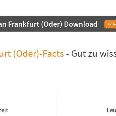
an Frankfurt (Oder) Download
Karte
urt (Oder)-Facts
- Gut zu wis
eit
Leu