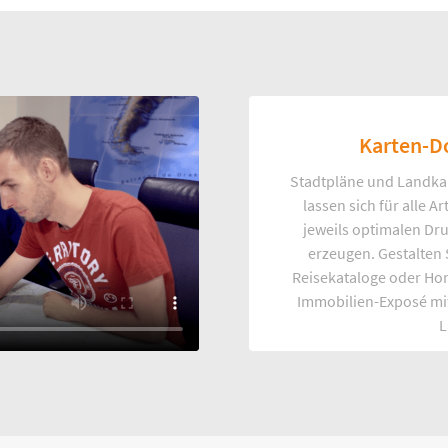
Karten-D
Stadtpläne und Landka
lassen sich für alle 
jeweils optimalen Dr
erzeugen. Gestalten
Reisekataloge oder Ho
Immobilien-Exposé mi
L