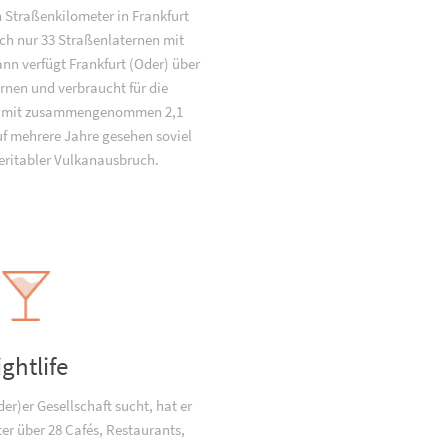
 Straßenkilometer in Frankfurt
ich nur 33 Straßenlaternen mit
ann verfügt Frankfurt (Oder) über
rnen und verbraucht für die
g mit zusammengenommen 2,1
f mehrere Jahre gesehen soviel
veritabler Vulkanausbruch.
ightlife
er)er Gesellschaft sucht, hat er
er über 28 Cafés, Restaurants,