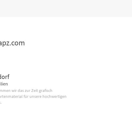
mapz.com
dorf
lien
men wir das zur Zeit grafisch
artenmaterial für unsere hochwertigen
.