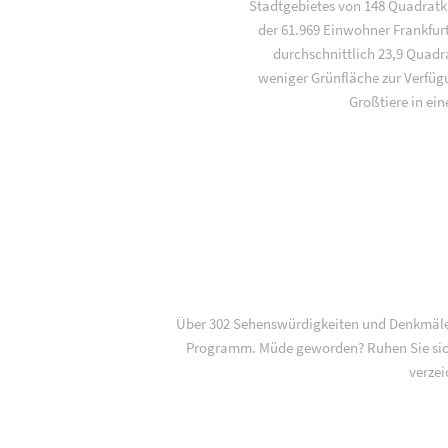
Stadtgebietes von 148 Quadratki
der 61.969 Einwohner Frankfurt
durchschnittlich 23,9 Quadr
weniger Grünfläche zur Verfügu
Großtiere in ei
Über 302 Sehenswürdigkeiten und Denkmäler 
Programm. Müde geworden? Ruhen Sie sich
verzei