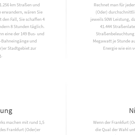
 1.256 km Straßen und
Rechnet man für jeden
e erwandern, wären Sie
(Oder) durchschnittl
 den Fall, Sie schaffen 4
jeweils 50W Leistung, d
dern 8 Stunden täglich.
41.444 Straßenlate
nn eine der 149 Bus- und
Straßenbeleuchtun
U-Bahneingänge und
Megawatt je Stunde au
)er Stadtgebiet zur
Energie wie ein 
g.
lung
N
rks machen mit rund 1,5
Wenn der Frankfurt (Od
es Frankfurt (Oder)er
die Qual der Wahl unt