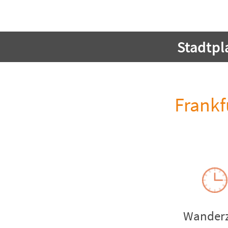
Stadtpl
Frankf
Wanderz