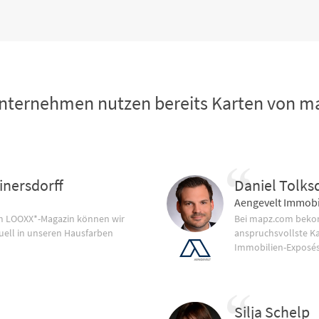
nternehmen nutzen bereits Karten von 
inersdorff
Daniel Tolks
Aengevelt Immobi
im LOOXX*-Magazin können wir
Bei mapz.com bekom
uell in unseren Hausfarben
anspruchsvollste K
Immobilien-Exposés
Silja Schelp