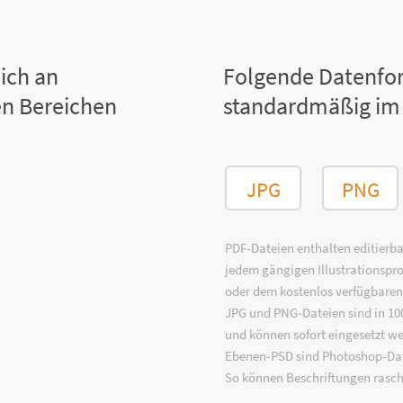
ich an
Folgende Datenfo
n Bereichen
standardmäßig im
JPG
PNG
PDF-Dateien enthalten editierbar
jedem gängigen Illustrationsp
oder dem kostenlos verfügbare
JPG und PNG-Dateien sind in 100
und können sofort eingesetzt w
Ebenen-PSD sind Photoshop-Dat
So können Beschriftungen rasch