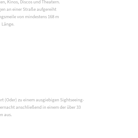
ten, Kinos, Discos und Theatern.
gen an einer Straße aufgereiht
ngsmeile von mindestens 168 m
Länge.
rt (Oder) zu einem ausgiebigen Sightseeing-
rnacht anschließend in einem der über 33
en aus.