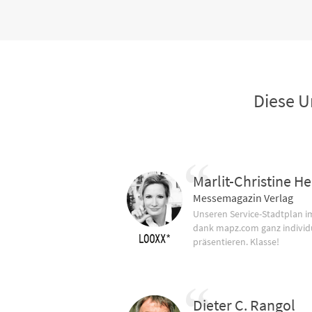
Diese U
Marlit-Christine He
Messemagazin Verlag
Unseren Service-Stadtplan 
dank mapz.com ganz individ
präsentieren. Klasse!
Dieter C. Rangol