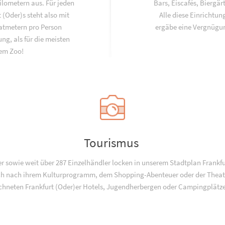
lometern aus. Für jeden
Bars, Eiscafés, Biergär
 (Oder)s steht also mit
Alle diese Einrichtun
atmetern pro Person
ergäbe eine Vergnügu
ng, als für die meisten
nem Zoo!
Tourismus
sowie weit über 287 Einzelhändler locken in unserem Stadtplan Frankfu
 nach ihrem Kulturprogramm, dem Shopping-Abenteuer oder der Theate
chneten Frankfurt (Oder)er Hotels, Jugend­­herbergen oder Campingplätz