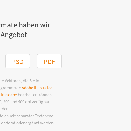
rmate haben wir
 Angebot
PSD
PDF
e Vektoren, die Sie in
rogramm wie
Adobe Illustrator
n
Inkscape
bearbeiten können.
, 200 und 400 dpi verfügbar
erden.
eien mit separater Textebene.
 entfernt oder ergänzt werden.