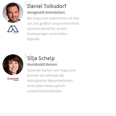
Daniel Tolksdorf
Aengevelt Immobilien
Bei mapz.com bekommen wir das
zur Zeit grafisch anspruchsvollste
Kartenmaterial für unsere
hochwertigen Immobilien-
Exposés.
Silja Schelp
Humboldt Reisen
Dank der Karten von mapz.com
können wir weltweit die
individuellen Besonderheiten
einer jeden Reise optisch
ansprechend abbilden.