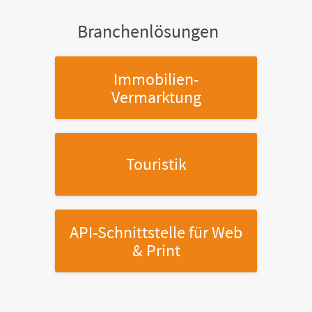
Branchenlösungen
Immobilien-
Vermarktung
Touristik
API-Schnittstelle
für Web
& Print