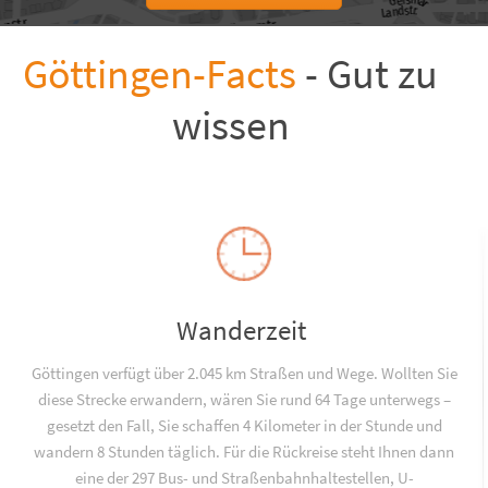
Göttingen-Facts
- Gut zu
wissen
Wanderzeit
Göttingen verfügt über 2.045 km Straßen und Wege. Wollten Sie
diese Strecke erwandern, wären Sie rund 64 Tage unterwegs –
gesetzt den Fall, Sie schaffen 4 Kilometer in der Stunde und
wandern 8 Stunden täglich. Für die Rückreise steht Ihnen dann
eine der 297 Bus- und Straßenbahnhaltestellen, U-