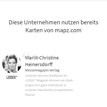
Diese Unternehmen nutzen bereits
Karten von mapz.com
Marlit-Christine
Heinersdorff
Messemagazin Verlag
Unseren Service-Stadtplan im
LOOXX*-Magazin können wir dank
mapz.com ganz individuell in
unseren Hausfarben präsentieren.
Klasse!