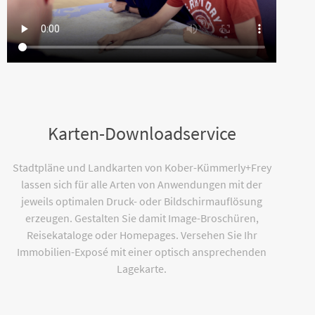
Karten-Downloadservice
Stadtpläne und Landkarten von Kober-Kümmerly+Frey
lassen sich für alle Arten von Anwendungen mit der
jeweils optimalen Druck- oder Bildschirmauflösung
erzeugen. Gestalten Sie damit Image-Broschüren,
Reisekataloge oder Homepages. Versehen Sie Ihr
Immobilien-Exposé mit einer optisch ansprechenden
Lagekarte.