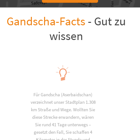
Gandscha-Facts
- Gut zu
wissen
Für Gandscha (Aserbaidschan)
verzeichnet unser Stadtplan 1.308
km Straße und Wege. Wollten Sie
diese Strecke erwandern, wären
Sie rund 41 Tage unterwegs –
gesetzt den Fall, Sie schaffen 4
Kilometer in der Stunde und