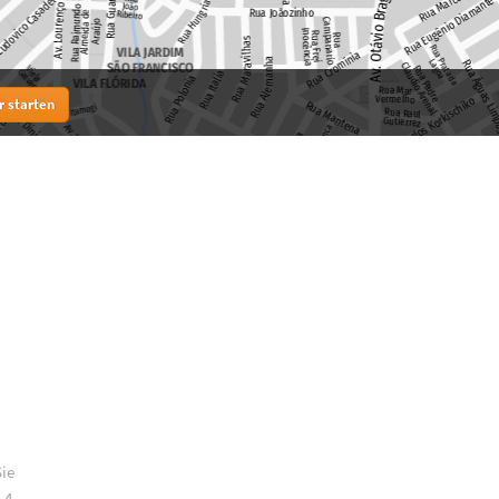
r starten
Sie
 4