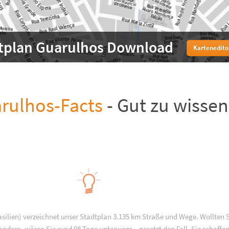
tplan Guarulhos Download
Kartenedito
rulhos-Facts
- Gut zu wissen
asilien) verzeichnet unser Stadtplan 3.135 km Straße und Wege. Wollten 
andern, wären Sie rund 98 Tage unterwegs – gesetzt den Fall, Sie schaffen