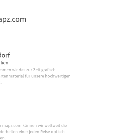
mapz.com
dorf
lien
men wir das zur Zeit grafisch
artenmaterial für unsere hochwertigen
.
n mapz.com können wir weltweit die
derheiten einer jeden Reise optisch
en.