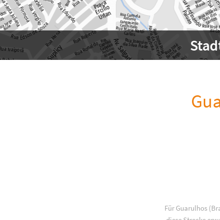
Stad
Gua
Für Guarulhos (Br
diese Strecke erw