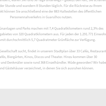
 der Stunde und wandern 8 Stunden täglich. Für die Rückreise zu Ihrem
t können Sie anschließend eine der 883 Haltestellen des öffentlichen
Personennahverkehrs in Guarulhos nutzen.
rünanlagen und Parks machen mit 7,4 Quadratkilometern rund 2,3% des
gebietes von 320 Quadratkilometern aus. Für jeden der 1.291.771 Einwoh
amit durchschnittlich 5,7 Quadratmeter Grünfläche zur Verfügung.
Gesellschaft sucht, findet in unserem Stadtplan über 33 Cafés, Restaurant
cafés, Biergärten, Kinos, Discos und Theater. Hinzu kommen über 30
 und Denkmäler sowie rund 368 Einzelhändler. Müde geworden? Wir habe
und Gästehäuser verzeichnet, in denen Sie sich ausruhen können.