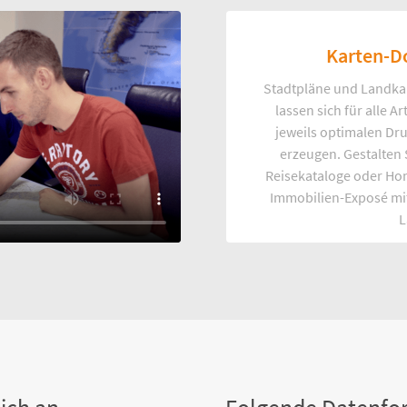
Karten-D
Stadtpläne und Landka
lassen sich für alle 
jeweils optimalen Dr
erzeugen. Gestalten
Reisekataloge oder Ho
Immobilien-Exposé mi
L