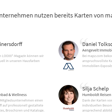
nternehmen nutzen bereits Karten von 
inersdorff
Daniel Tolks
Aengevelt Immobi
im LOOXX*-Magazin können wir
Bei mapz.com bekom
uell in unseren Hausfarben
anspruchsvollste K
Immobilien-Exposés
Silja Schelp
bad & Wellness
Humboldt Reisen
 Mitgliedsunternehmen einen
Dank der Karten vo
f auf professionell gestaltete
individuellen Beson
tes, Broschüren und Kataloge.
ansprechend abbild