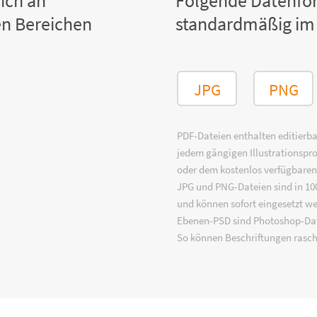
ich an
Folgende Datenfo
n Bereichen
standardmäßig im
JPG
PNG
PDF-Dateien enthalten editierbar
jedem gängigen Illustrationsp
oder dem kostenlos verfügbare
JPG und PNG-Dateien sind in 100
und können sofort eingesetzt w
Ebenen-PSD sind Photoshop-Dat
So können Beschriftungen rasch