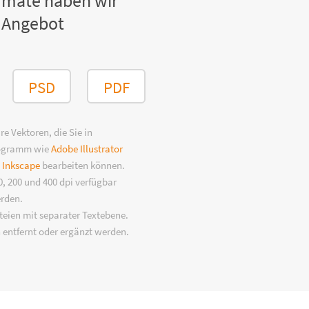
rmate haben wir
 Angebot
PSD
PDF
e Vektoren, die Sie in
rogramm wie
Adobe Illustrator
n
Inkscape
bearbeiten können.
, 200 und 400 dpi verfügbar
erden.
eien mit separater Textebene.
 entfernt oder ergänzt werden.