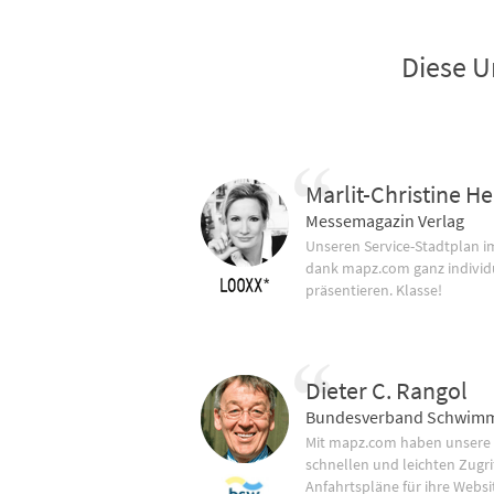
Diese U
Marlit-Christine He
Messemagazin Verlag
Unseren Service-Stadtplan 
dank mapz.com ganz individ
präsentieren. Klasse!
Dieter C. Rangol
Bundesverband Schwimm
Mit mapz.com haben unsere
schnellen und leichten Zugrif
Anfahrtspläne für ihre Websi