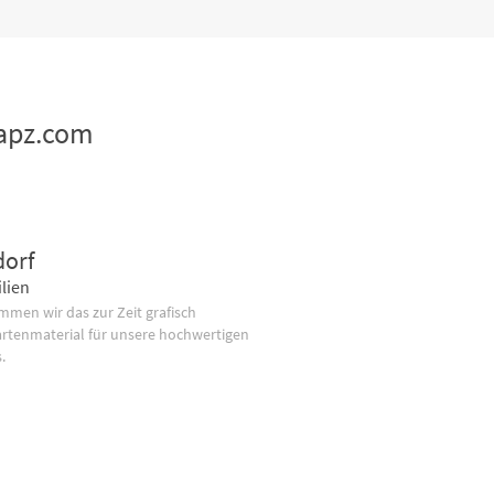
mapz.com
dorf
lien
men wir das zur Zeit grafisch
artenmaterial für unsere hochwertigen
.