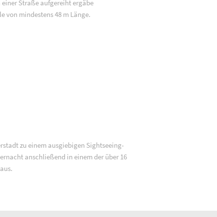
 einer Straße aufgereiht ergäbe
e von mindestens 48 m Länge.
rstadt zu einem ausgiebigen Sightseeing-
rnacht anschließend in einem der über 16
 aus.