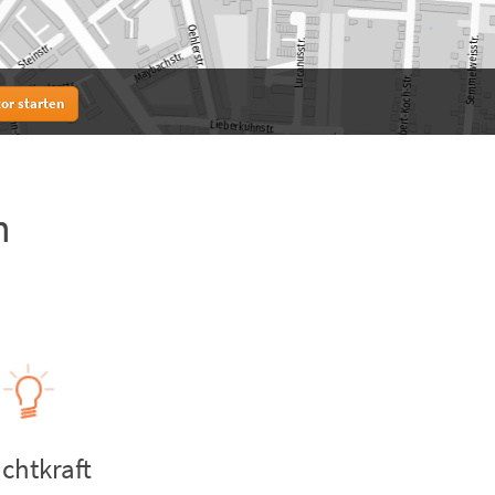
or starten
n
chtkraft