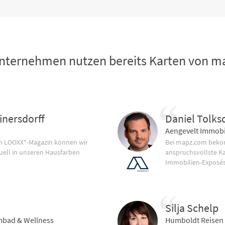
nternehmen nutzen bereits Karten von 
inersdorff
Daniel Tolks
Aengevelt Immobi
im LOOXX*-Magazin können wir
Bei mapz.com bekom
uell in unseren Hausfarben
anspruchsvollste K
Immobilien-Exposés
Silja Schelp
bad & Wellness
Humboldt Reisen