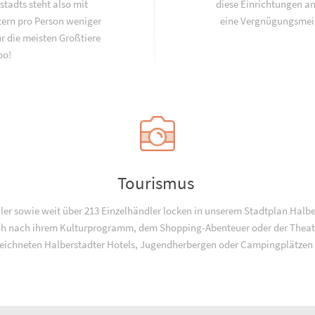
tadts steht also mit
diese Einrichtungen an
tern pro Person weniger
eine Vergnügungsmeil
ür die meisten Großtiere
oo!
Tourismus
r sowie weit über 213 Einzelhändler locken in unserem Stadtplan Halbe
 nach ihrem Kulturprogramm, dem Shopping-Abenteuer oder der Theate
eichneten Halberstadter Hotels, Jugend­­herbergen oder Campingplätzen