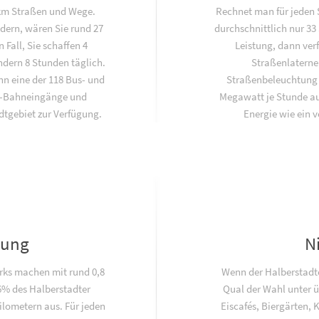
 km Straßen und Wege.
Rechnet man für jeden 
dern, wären Sie rund 27
durchschnittlich nur 33
 Fall, Sie schaffen 4
Leistung, dann ver
dern 8 Stunden täglich.
Straßenlaterne
nn eine der 118 Bus- und
Straßenbeleuchtun
U-Bahneingänge und
Megawatt je Stunde au
tgebiet zur Verfügung.
Energie wie ein 
lung
N
rks machen mit rund 0,8
Wenn der Halberstadter
6% des Halberstadter
Qual der Wahl unter ü
lometern aus. Für jeden
Eiscafés, Biergärten, 