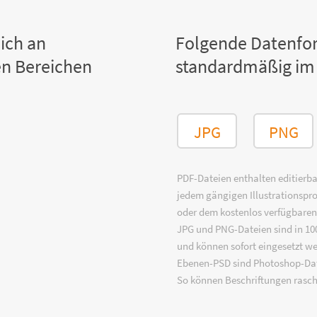
ich an
Folgende Datenfo
n Bereichen
standardmäßig im
JPG
PNG
PDF-Dateien enthalten editierbar
jedem gängigen Illustrationsp
oder dem kostenlos verfügbare
JPG und PNG-Dateien sind in 100
und können sofort eingesetzt w
Ebenen-PSD sind Photoshop-Dat
So können Beschriftungen rasch