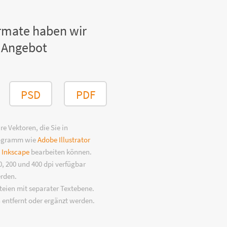
rmate haben wir
 Angebot
PSD
PDF
e Vektoren, die Sie in
rogramm wie
Adobe Illustrator
n
Inkscape
bearbeiten können.
, 200 und 400 dpi verfügbar
erden.
eien mit separater Textebene.
 entfernt oder ergänzt werden.