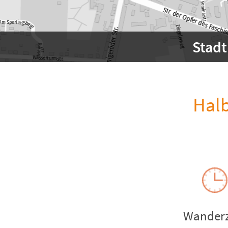
Stad
Halb
Wanderz