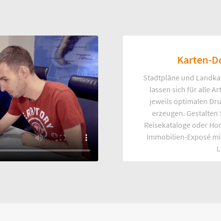
Karten-D
Stadtpläne und Landka
lassen sich für alle 
jeweils optimalen Dr
erzeugen. Gestalten
Reisekataloge oder Ho
Immobilien-Exposé mi
L