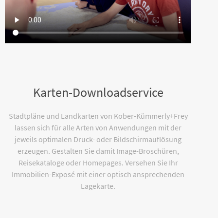
Karten-Downloadservice
Stadtpläne und Landkarten von Kober-Kümmerly+Frey
lassen sich für alle Arten von Anwendungen mit der
jeweils optimalen Druck- oder Bildschirmauflösung
erzeugen. Gestalten Sie damit Image-Broschüren,
Reisekataloge oder Homepages. Versehen Sie Ihr
Immobilien-Exposé mit einer optisch ansprechenden
Lagekarte.