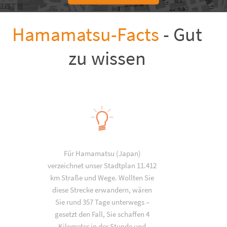
Hamamatsu-Facts
- Gut
zu wissen
Für Hamamatsu (Japan)
verzeichnet unser Stadtplan 11.412
km Straße und Wege. Wollten Sie
diese Strecke erwandern, wären
Sie rund 357 Tage unterwegs –
gesetzt den Fall, Sie schaffen 4
Kilometer in der Stunde und