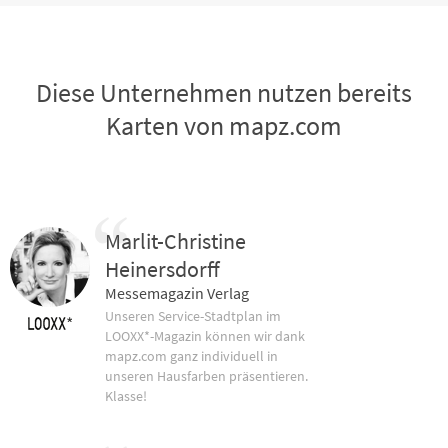
Diese Unternehmen nutzen bereits
Karten von mapz.com
Marlit-Christine
Heinersdorff
Messemagazin Verlag
Unseren Service-Stadtplan im
LOOXX*-Magazin können wir dank
mapz.com ganz individuell in
unseren Hausfarben präsentieren.
Klasse!