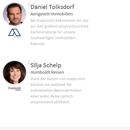
Daniel Tolksdorf
Aengevelt Immobilien
Bei mapz.com bekommen wir das
zur Zeit grafisch anspruchsvollste
Kartenmaterial für unsere
hochwertigen Immobilien-
Exposés.
Silja Schelp
Humboldt Reisen
Dank der Karten von mapz.com
können wir weltweit die
individuellen Besonderheiten
einer jeden Reise optisch
ansprechend abbilden.