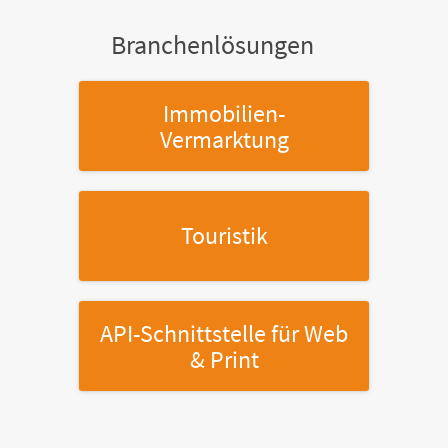
Branchenlösungen
Immobilien-
Vermarktung
Touristik
API-Schnittstelle
für Web
& Print