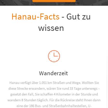
Hanau-Facts
- Gut zu
wissen
Wanderzeit
Hanau verfügt über 1.051 km Straßen und Wege. Wollten Sie
diese Strecke erwandern, wären Sie rund 33 Tage unterwegs –
gesetzt den Fall, Sie schaffen 4 Kilometer in der Stunde und
wandern 8 Stunden täglich. Für die Rückreise steht Ihnen dann
eine der 186 Bus- und Straßenbahnhaltestellen, U-