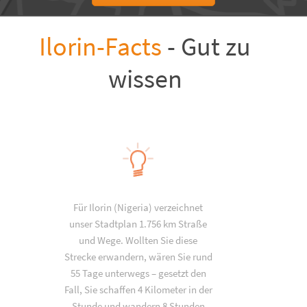
Ilorin-Facts
- Gut zu
wissen
Für Ilorin (Nigeria) verzeichnet
unser Stadtplan 1.756 km Straße
und Wege. Wollten Sie diese
Strecke erwandern, wären Sie rund
55 Tage unterwegs – gesetzt den
Fall, Sie schaffen 4 Kilometer in der
Stunde und wandern 8 Stunden