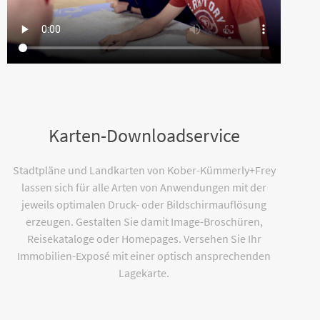
Karten-Downloadservice
Stadtpläne und Landkarten von Kober-Kümmerly+Frey
lassen sich für alle Arten von Anwendungen mit der
jeweils optimalen Druck- oder Bildschirmauflösung
erzeugen. Gestalten Sie damit Image-Broschüren,
Reisekataloge oder Homepages. Versehen Sie Ihr
Immobilien-Exposé mit einer optisch ansprechenden
Lagekarte.