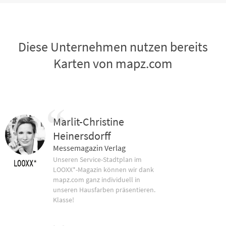
Diese Unternehmen nutzen bereits
Karten von mapz.com
Marlit-Christine
Heinersdorff
Messemagazin Verlag
Unseren Service-Stadtplan im
LOOXX*-Magazin können wir dank
mapz.com ganz individuell in
unseren Hausfarben präsentieren.
Klasse!