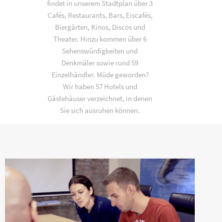
findet in unserem Stadtplan über 3
Cafés, Restaurants, Bars, Eiscafés,
Biergärten, Kinos, Discos und
Theater. Hinzu kommen über 6
Sehenswürdigkeiten und
Denkmäler sowie rund 59
Einzelhändler. Müde geworden?
Wir haben 57 Hotels und
Gästehäuser verzeichnet, in denen
Sie sich ausruhen können.