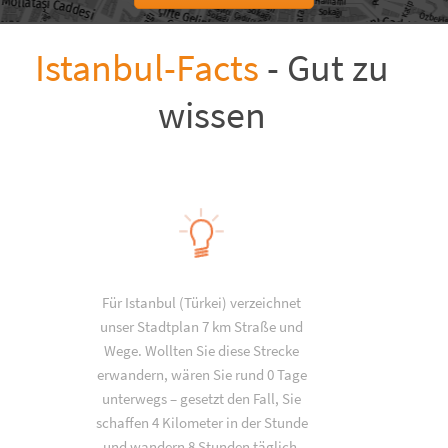
Istanbul-Facts
- Gut zu
wissen
Für Istanbul (Türkei) verzeichnet
unser Stadtplan 7 km Straße und
Wege. Wollten Sie diese Strecke
erwandern, wären Sie rund 0 Tage
unterwegs – gesetzt den Fall, Sie
schaffen 4 Kilometer in der Stunde
und wandern 8 Stunden täglich.