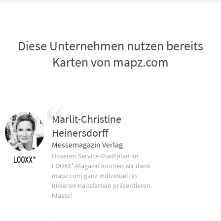
Diese Unternehmen nutzen bereits
Karten von mapz.com
Marlit-Christine
Heinersdorff
Messemagazin Verlag
Unseren Service-Stadtplan im
LOOXX*-Magazin können wir dank
mapz.com ganz individuell in
unseren Hausfarben präsentieren.
Klasse!