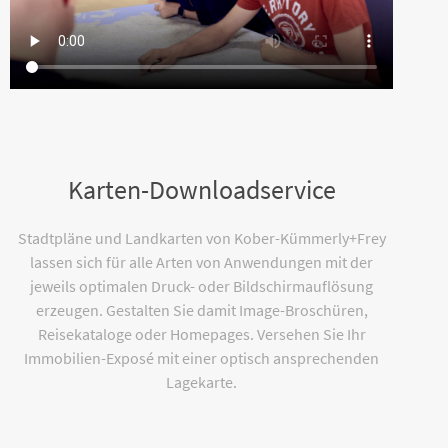
Karten-Downloadservice
Stadtpläne und Landkarten von Kober-Kümmerly+Frey
lassen sich für alle Arten von Anwendungen mit der
jeweils optimalen Druck- oder Bildschirmauflösung
erzeugen. Gestalten Sie damit Image-Broschüren,
Reisekataloge oder Homepages. Versehen Sie Ihr
Immobilien-Exposé mit einer optisch ansprechenden
Lagekarte.