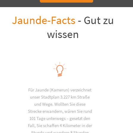
Jaunde-Facts
- Gut zu
wissen
Für Jaunde (Kamerun) verzeichnet
unser Stadtplan 3.227 km Straße
und Wege. Wollten Sie diese
Strecke erwandern, wären Sie rund
101 Tage unterwegs – gesetzt den
Fall, Sie schaffen 4 Kilometer in der
Stunde und wandern 8 Stunden