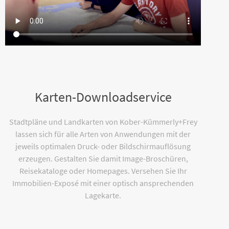
Karten-Downloadservice
Stadtpläne und Landkarten von Kober-Kümmerly+Frey
lassen sich für alle Arten von Anwendungen mit der
jeweils optimalen Druck- oder Bildschirmauflösung
erzeugen. Gestalten Sie damit Image-Broschüren,
Reisekataloge oder Homepages. Versehen Sie Ihr
Immobilien-Exposé mit einer optisch ansprechenden
Lagekarte.