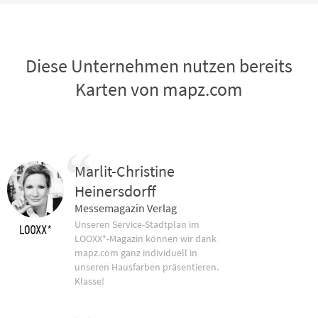
Diese Unternehmen nutzen bereits
Karten von mapz.com
Marlit-Christine
Heinersdorff
Messemagazin Verlag
Unseren Service-Stadtplan im
LOOXX*-Magazin können wir dank
mapz.com ganz individuell in
unseren Hausfarben präsentieren.
Klasse!