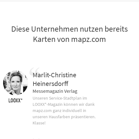
Diese Unternehmen nutzen bereits
Karten von mapz.com
Marlit-Christine
Heinersdorff
Messemagazin Verlag
Unseren Service-Stadtplan im
LOOXX*-Magazin können wir dank
mapz.com ganz individuell in
unseren Hausfarben präsentieren.
Klasse!