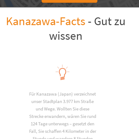
Kanazawa-Facts
- Gut zu
wissen
Für Kanazawa (Japan) verzeichnet
unser Stadtplan 3.977 km Straße
und Wege. Wollten Sie diese
Strecke erwandern, wären Sie rund
124 Tage unterwegs – gesetzt den
Fall, Sie schaffen 4 Kilometer in der
Stunde und wandern 8 Stunden