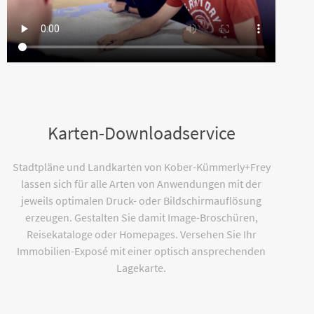
Karten-Downloadservice
Stadtpläne und Landkarten von Kober-Kümmerly+Frey
lassen sich für alle Arten von Anwendungen mit der
jeweils optimalen Druck- oder Bildschirmauflösung
erzeugen. Gestalten Sie damit Image-Broschüren,
Reisekataloge oder Homepages. Versehen Sie Ihr
Immobilien-Exposé mit einer optisch ansprechenden
Lagekarte.