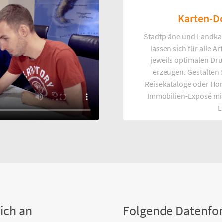
Karten-D
Stadtpläne und Landka
lassen sich für alle 
jeweils optimalen Dr
erzeugen. Gestalten
Reisekataloge oder Ho
Immobilien-Exposé mi
L
ich an
Folgende Datenfo