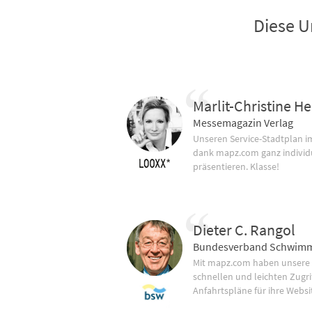
Diese U
Marlit-Christine He
Messemagazin Verlag
Unseren Service-Stadtplan 
dank mapz.com ganz individ
präsentieren. Klasse!
Dieter C. Rangol
Bundesverband Schwimm
Mit mapz.com haben unsere
schnellen und leichten Zugrif
Anfahrtspläne für ihre Websi