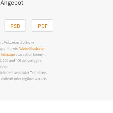
 Angebot
PSD
PDF
e Vektoren, die Sie in
rogramm wie
Adobe Illustrator
n
Inkscape
bearbeiten können.
, 200 und 400 dpi verfügbar
erden.
eien mit separater Textebene.
 entfernt oder ergänzt werden.