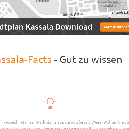
dtplan Kassala Download
Karteneditor s
ssala-Facts
- Gut zu wissen
) verzeichnet unser Stadtplan 2.752 km Straße und Wege. Wollten Sie di
ären Sie rund 86 Tage unterwegs – gesetzt den Fall, Sie schaffen 4 Kilo