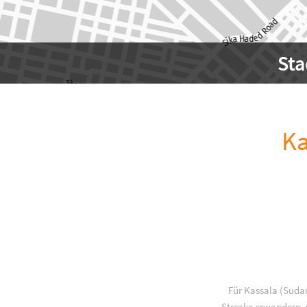
Sta
Ka
Für Kassala (Sudan
Strecke erwandern, w