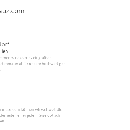
mapz.com
dorf
lien
men wir das zur Zeit grafisch
artenmaterial für unsere hochwertigen
.
n mapz.com können wir weltweit die
derheiten einer jeden Reise optisch
en.