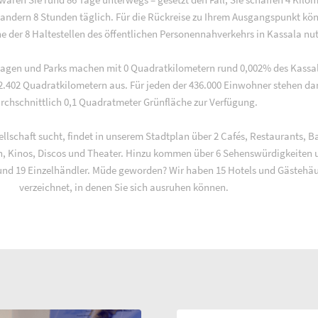
andern 8 Stunden täglich. Für die Rückreise zu Ihrem Ausgangspunkt kö
e der 8 Haltestellen des öffentlichen Personennahverkehrs in Kassala nu
lagen und Parks machen mit 0 Quadratkilometern rund 0,002% des Kassa
2.402 Quadratkilometern aus. Für jeden der 436.000 Einwohner stehen da
rchschnittlich 0,1 Quadratmeter Grünfläche zur Verfügung.
llschaft sucht, findet in unserem Stadtplan über 2 Cafés, Restaurants, Ba
en, Kinos, Discos und Theater. Hinzu kommen über 6 Sehenswürdigkeiten 
nd 19 Einzelhändler. Müde geworden? Wir haben 15 Hotels und Gästehäu
verzeichnet, in denen Sie sich ausruhen können.