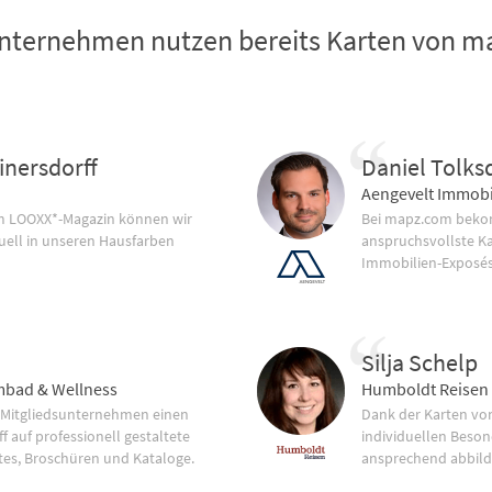
nternehmen nutzen bereits Karten von 
inersdorff
Daniel Tolks
Aengevelt Immobi
im LOOXX*-Magazin können wir
Bei mapz.com bekom
uell in unseren Hausfarben
anspruchsvollste K
Immobilien-Exposés
Silja Schelp
bad & Wellness
Humboldt Reisen
 Mitgliedsunternehmen einen
Dank der Karten vo
f auf professionell gestaltete
individuellen Beson
tes, Broschüren und Kataloge.
ansprechend abbild