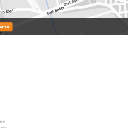
tarten
ese
meter