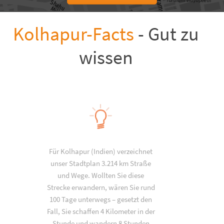
Kolhapur-Facts
- Gut zu
wissen
Für Kolhapur (Indien) verzeichnet
unser Stadtplan 3.214 km Straße
und Wege. Wollten Sie diese
Strecke erwandern, wären Sie rund
100 Tage unterwegs – gesetzt den
Fall, Sie schaffen 4 Kilometer in der
Stunde und wandern 8 Stunden