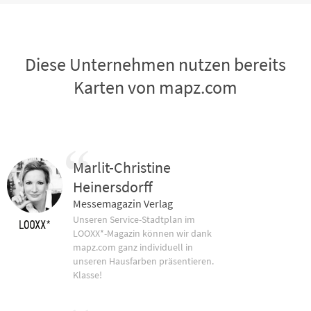
Diese Unternehmen nutzen bereits
Karten von mapz.com
Marlit-Christine
Heinersdorff
Messemagazin Verlag
Unseren Service-Stadtplan im
LOOXX*-Magazin können wir dank
mapz.com ganz individuell in
unseren Hausfarben präsentieren.
Klasse!