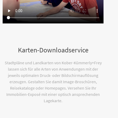
Karten-Downloadservice
Stadtpläne und Landkarten von Kober-Kümmerly+Frey
lassen sich für alle Arten von Anwendungen mit der
jeweils optimalen Druck- oder Bildschirmauflösung
erzeugen. Gestalten Sie damit Image-Broschüren,
Reisekataloge oder Homepages. Versehen Sie Ihr
Immobilien-Exposé mit einer optisch ansprechenden
Lagekarte.