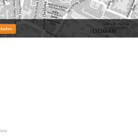
starten
iese