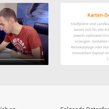
Karten-D
Stadtpläne und Landka
lassen sich für alle 
jeweils optimalen Dr
erzeugen. Gestalten
Reisekataloge oder Ho
Immobilien-Exposé mi
L