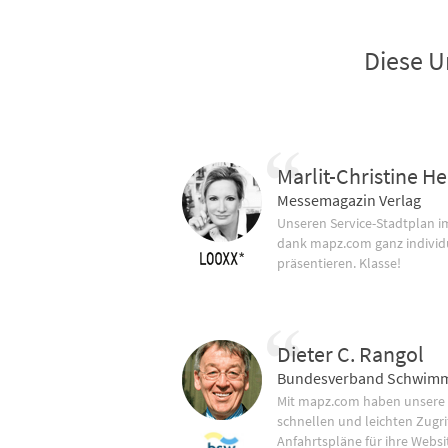
Diese U
Marlit-Christine He
Messemagazin Verlag
Unseren Service-Stadtplan 
dank mapz.com ganz individ
präsentieren. Klasse!
Dieter C. Rangol
Bundesverband Schwimm
Mit mapz.com haben unsere
schnellen und leichten Zugrif
Anfahrtspläne für ihre Websi