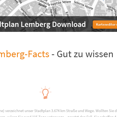
dtplan Lemberg Download
Karteneditor 
mberg-Facts
- Gut zu wissen
e) verzeichnet unser Stadtplan 3.674 km Straße und Wege. Wollten Sie d
rn, wären Sie rund 115 Tage unterwegs – gesetzt den Fall, Sie schaffen 4