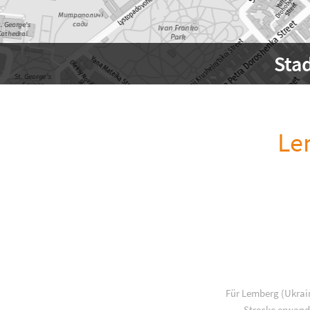
Sta
Le
Für Lemberg (Ukrain
Strecke erwande