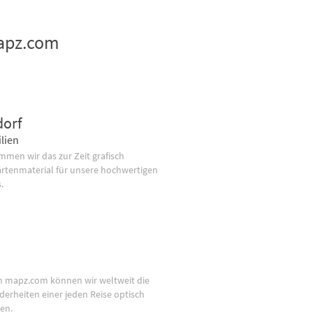
mapz.com
dorf
lien
men wir das zur Zeit grafisch
artenmaterial für unsere hochwertigen
.
n mapz.com können wir weltweit die
derheiten einer jeden Reise optisch
en.