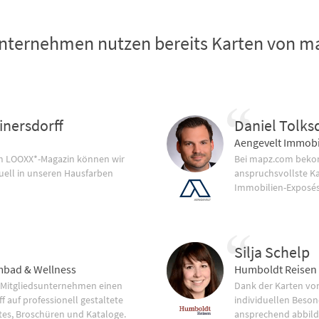
nternehmen nutzen bereits Karten von 
inersdorff
Daniel Tolks
Aengevelt Immobi
im LOOXX*-Magazin können wir
Bei mapz.com bekom
uell in unseren Hausfarben
anspruchsvollste K
Immobilien-Exposés
Silja Schelp
bad & Wellness
Humboldt Reisen
 Mitgliedsunternehmen einen
Dank der Karten vo
f auf professionell gestaltete
individuellen Beson
tes, Broschüren und Kataloge.
ansprechend abbild