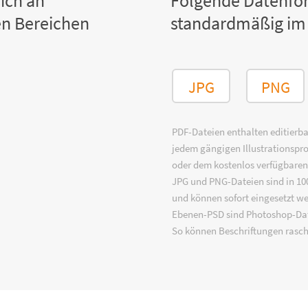
ich an
Folgende Datenfo
n Bereichen
standardmäßig im
JPG
PNG
PDF-Dateien enthalten editierbar
jedem gängigen Illustrationsp
oder dem kostenlos verfügbare
JPG und PNG-Dateien sind in 100
und können sofort eingesetzt w
Ebenen-PSD sind Photoshop-Dat
So können Beschriftungen rasch