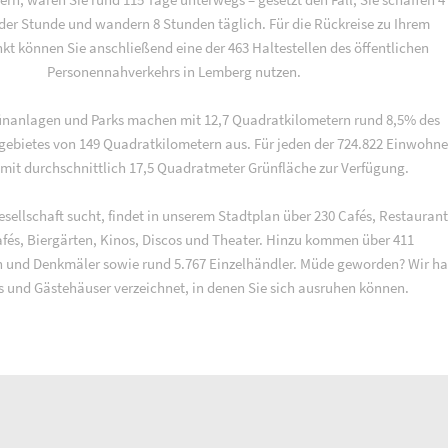
 der Stunde und wandern 8 Stunden täglich. Für die Rückreise zu Ihrem
t können Sie anschließend eine der 463 Haltestellen des öffentlichen
Personennahverkehrs in Lemberg nutzen.
ünanlagen und Parks machen mit 12,7 Quadratkilometern rund 8,5% des
ebietes von 149 Quadratkilometern aus. Für jeden der 724.822 Einwohne
mit durchschnittlich 17,5 Quadratmeter Grünfläche zur Verfügung.
sellschaft sucht, findet in unserem Stadtplan über 230 Cafés, Restaurant
afés, Biergärten, Kinos, Discos und Theater. Hinzu kommen über 411
 und Denkmäler sowie rund 5.767 Einzelhändler. Müde geworden? Wir h
s und Gästehäuser verzeichnet, in denen Sie sich ausruhen können.