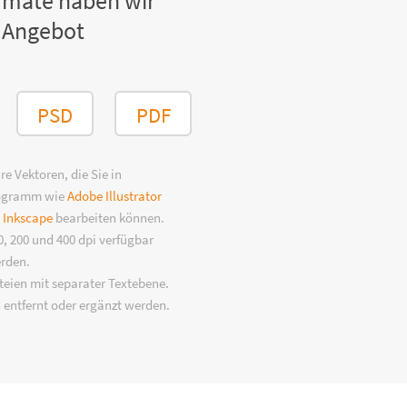
rmate haben wir
 Angebot
PSD
PDF
e Vektoren, die Sie in
rogramm wie
Adobe Illustrator
n
Inkscape
bearbeiten können.
, 200 und 400 dpi verfügbar
erden.
eien mit separater Textebene.
 entfernt oder ergänzt werden.