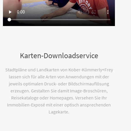
Karten-Downloadservice
Stadtpläne und Landkarten von Kober-Kümmerly+Frey
lassen sich für alle Arten von Anwendungen mit der
jeweils optimalen Druck- oder Bildschirmauflösung
erzeugen. Gestalten Sie damit Image-Broschüren,
Reisekataloge oder Homepages. Versehen Sie Ihr
Immobilien-Exposé mit einer optisch ansprechenden
Lagekarte.