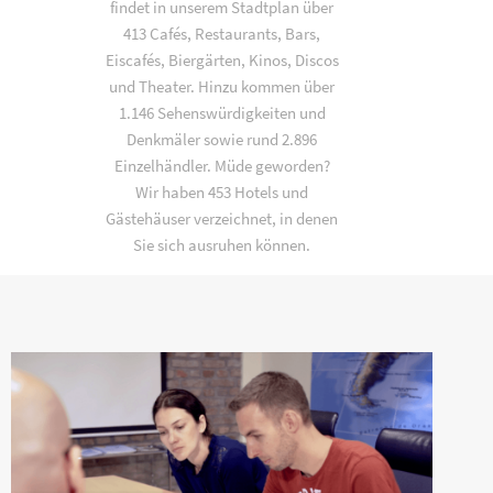
findet in unserem Stadtplan über
413 Cafés, Restaurants, Bars,
Eiscafés, Biergärten, Kinos, Discos
und Theater. Hinzu kommen über
1.146 Sehenswürdigkeiten und
Denkmäler sowie rund 2.896
Einzelhändler. Müde geworden?
Wir haben 453 Hotels und
Gästehäuser verzeichnet, in denen
Sie sich ausruhen können.