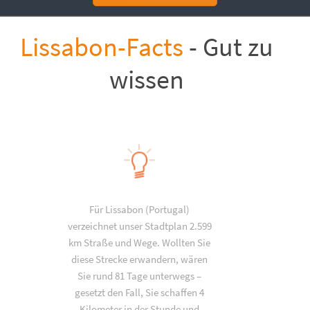
Lissabon-Facts
- Gut zu
wissen
Für Lissabon (Portugal)
verzeichnet unser Stadtplan 2.599
km Straße und Wege. Wollten Sie
diese Strecke erwandern, wären
Sie rund 81 Tage unterwegs –
gesetzt den Fall, Sie schaffen 4
Kilometer in der Stunde und