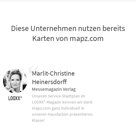
Diese Unternehmen nutzen bereits
Karten von mapz.com
Marlit-Christine
Heinersdorff
Messemagazin Verlag
Unseren Service-Stadtplan im
LOOXX*-Magazin können wir dank
mapz.com ganz individuell in
unseren Hausfarben präsentieren.
Klasse!