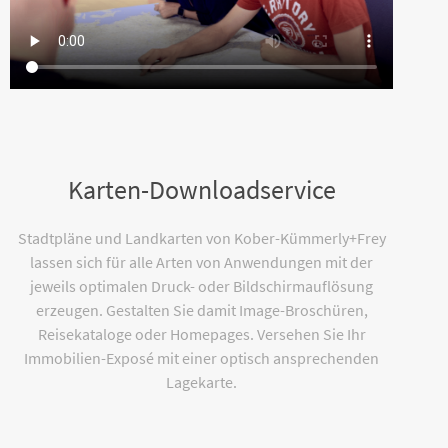
Karten-Downloadservice
Stadtpläne und Landkarten von Kober-Kümmerly+Frey
lassen sich für alle Arten von Anwendungen mit der
jeweils optimalen Druck- oder Bildschirmauflösung
erzeugen. Gestalten Sie damit Image-Broschüren,
Reisekataloge oder Homepages. Versehen Sie Ihr
Immobilien-Exposé mit einer optisch ansprechenden
Lagekarte.