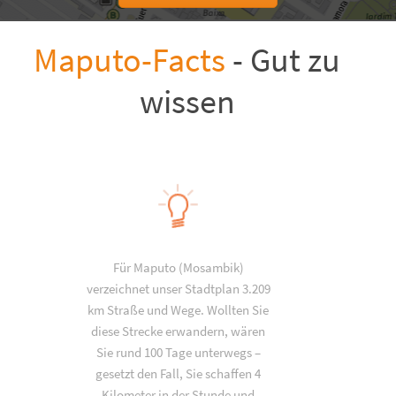
Maputo-Facts
- Gut zu
wissen
Für Maputo (Mosambik)
verzeichnet unser Stadtplan 3.209
km Straße und Wege. Wollten Sie
diese Strecke erwandern, wären
Sie rund 100 Tage unterwegs –
gesetzt den Fall, Sie schaffen 4
Kilometer in der Stunde und