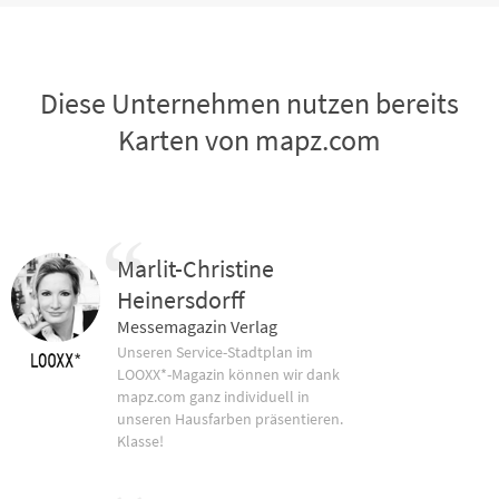
Diese Unternehmen nutzen bereits
Karten von mapz.com
Marlit-Christine
Heinersdorff
Messemagazin Verlag
Unseren Service-Stadtplan im
LOOXX*-Magazin können wir dank
mapz.com ganz individuell in
unseren Hausfarben präsentieren.
Klasse!