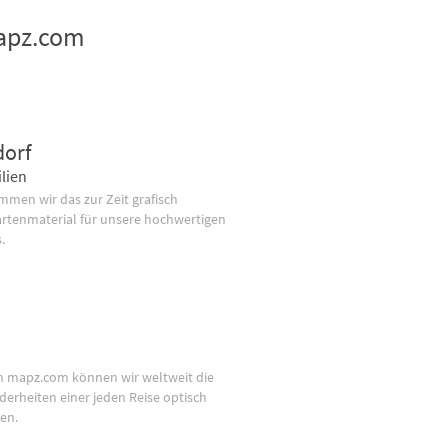
mapz.com
dorf
lien
men wir das zur Zeit grafisch
artenmaterial für unsere hochwertigen
.
n mapz.com können wir weltweit die
derheiten einer jeden Reise optisch
en.