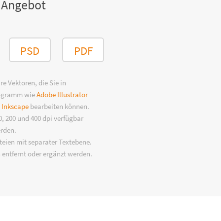
 Angebot
PSD
PDF
e Vektoren, die Sie in
rogramm wie
Adobe Illustrator
n
Inkscape
bearbeiten können.
, 200 und 400 dpi verfügbar
erden.
eien mit separater Textebene.
 entfernt oder ergänzt werden.