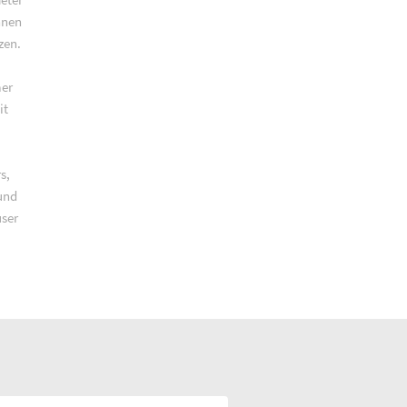
nnen
zen.
áer
it
s,
und
ser