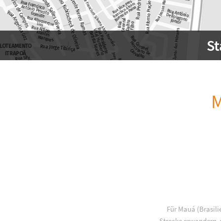
S
M
Für Mauá (Brasili
Strecke erwandern, w