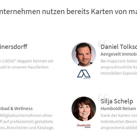
nternehmen nutzen bereits Karten von 
inersdorff
Daniel Tolks
Aengevelt Immobi
im LOOXX*-Magazin können wir
Bei mapz.com bekom
uell in unseren Hausfarben
anspruchsvollste K
Immobilien-Exposés
Silja Schelp
bad & Wellness
Humboldt Reisen
 Mitgliedsunternehmen einen
Dank der Karten vo
f auf professionell gestaltete
individuellen Beson
tes, Broschüren und Kataloge.
ansprechend abbild