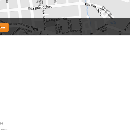
ten
se
meter