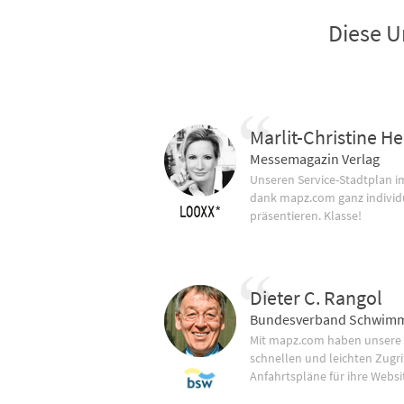
Diese U
Marlit-Christine He
Messemagazin Verlag
Unseren Service-Stadtplan 
dank mapz.com ganz individ
präsentieren. Klasse!
Dieter C. Rangol
Bundesverband Schwimm
Mit mapz.com haben unsere
schnellen und leichten Zugrif
Anfahrtspläne für ihre Websi