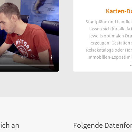
Karten-D
Stadtpläne und Landka
lassen sich für alle 
jeweils optimalen Dr
erzeugen. Gestalten
Reisekataloge oder Ho
Immobilien-Exposé mi
L
ich an
Folgende Datenfo