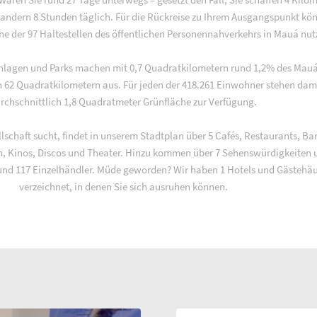
andern 8 Stunden täglich. Für die Rückreise zu Ihrem Ausgangspunkt kö
ne der 97 Haltestellen des öffentlichen Personennahverkehrs in Mauá nut
nlagen und Parks machen mit 0,7 Quadratkilometern rund 1,2% des Mau
n 62 Quadratkilometern aus. Für jeden der 418.261 Einwohner stehen dam
rchschnittlich 1,8 Quadratmeter Grünfläche zur Verfügung.
lschaft sucht, findet in unserem Stadtplan über 5 Cafés, Restaurants, Bar
en, Kinos, Discos und Theater. Hinzu kommen über 7 Sehenswürdigkeiten 
nd 117 Einzelhändler. Müde geworden? Wir haben 1 Hotels und Gästehäu
verzeichnet, in denen Sie sich ausruhen können.