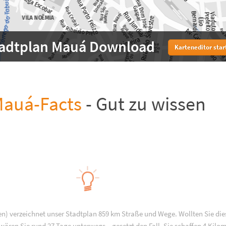
tadtplan Mauá Download
Karteneditor star
auá-Facts
- Gut zu wissen
en) verzeichnet unser Stadtplan 859 km Straße und Wege. Wollten Sie die
ären Sie rund 27 Tage unterwegs – gesetzt den Fall, Sie schaffen 4 Kilo