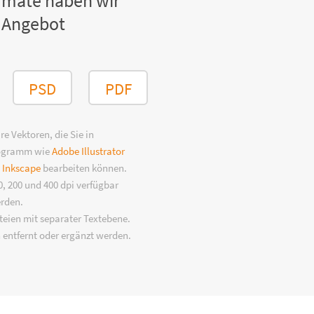
rmate haben wir
 Angebot
PSD
PDF
e Vektoren, die Sie in
rogramm wie
Adobe Illustrator
n
Inkscape
bearbeiten können.
, 200 und 400 dpi verfügbar
erden.
eien mit separater Textebene.
 entfernt oder ergänzt werden.