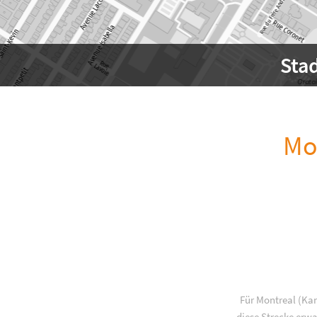
Sta
Mo
Für Montreal (Ka
diese Strecke erwa