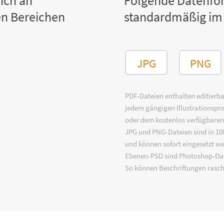
ich an
Folgende Datenfo
n Bereichen
standardmäßig im
JPG
PNG
PDF-Dateien enthalten editierbar
jedem gängigen Illustrationsp
oder dem kostenlos verfügbare
JPG und PNG-Dateien sind in 100
und können sofort eingesetzt w
Ebenen-PSD sind Photoshop-Dat
So können Beschriftungen rasch