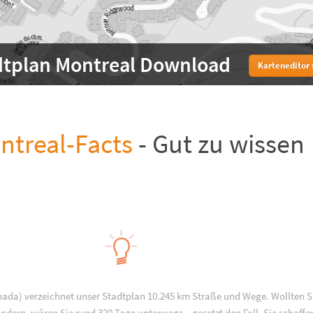
dtplan Montreal Download
Karteneditor 
ntreal-Facts
- Gut zu wissen
nada) verzeichnet unser Stadtplan 10.245 km Straße und Wege. Wollten S
ndern, wären Sie rund 320 Tage unterwegs – gesetzt den Fall, Sie schaffe