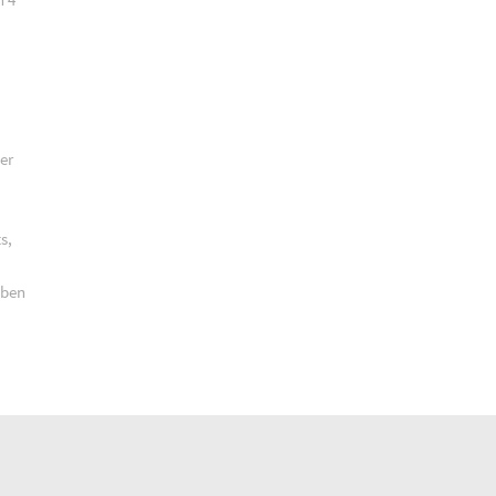
er
s,
aben