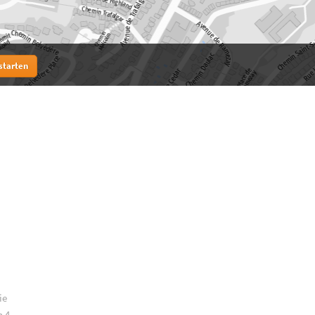
starten
ie
n 4