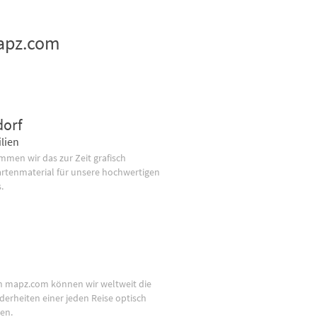
mapz.com
dorf
lien
men wir das zur Zeit grafisch
artenmaterial für unsere hochwertigen
.
n mapz.com können wir weltweit die
derheiten einer jeden Reise optisch
en.