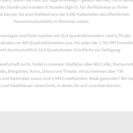
 der Stunde und wandern 8 Stunden täglich. Für die Rückreise zu Ihrem
 können Sie anschließend eine der 5.042 Haltestellen des öffentlichen
Personennahverkehrs in Montreal nutzen.
ünanlagen und Parks machen mit 25,4 Quadratkilometern rund 5,7% des
ebietes von 443 Quadratkilometern aus. Für jeden der 1.762.949 Einwohn
mit durchschnittlich 14,4 Quadratmeter Grünfläche zur Verfügung.
esellschaft sucht, findet in unserem Stadtplan über 461 Cafés, Restaurant
afés, Biergärten, Kinos, Discos und Theater. Hinzu kommen über 738
 und Denkmäler sowie rund 4.649 Einzelhändler. Müde geworden? Wir h
s und Gästehäuser verzeichnet, in denen Sie sich ausruhen können.