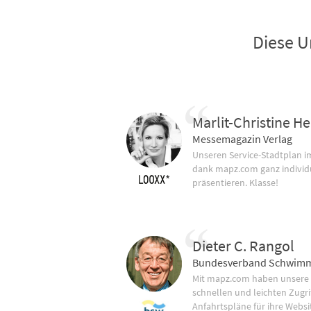
Diese U
Marlit-Christine He
Messemagazin Verlag
Unseren Service-Stadtplan 
dank mapz.com ganz individ
präsentieren. Klasse!
Dieter C. Rangol
Bundesverband Schwimm
Mit mapz.com haben unsere
schnellen und leichten Zugrif
Anfahrtspläne für ihre Websi