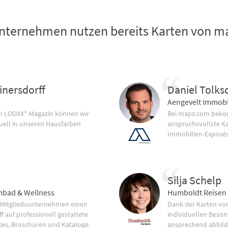
nternehmen nutzen bereits Karten von 
inersdorff
Daniel Tolks
Aengevelt Immobi
im LOOXX*-Magazin können wir
Bei mapz.com bekom
uell in unseren Hausfarben
anspruchsvollste K
Immobilien-Exposés
Silja Schelp
bad & Wellness
Humboldt Reisen
 Mitgliedsunternehmen einen
Dank der Karten vo
f auf professionell gestaltete
individuellen Beson
tes, Broschüren und Kataloge.
ansprechend abbild