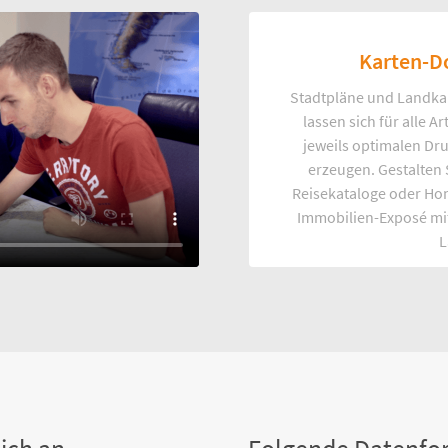
Karten-D
Stadtpläne und Landka
lassen sich für alle 
jeweils optimalen Dr
erzeugen. Gestalten
Reisekataloge oder Ho
Immobilien-Exposé mi
L