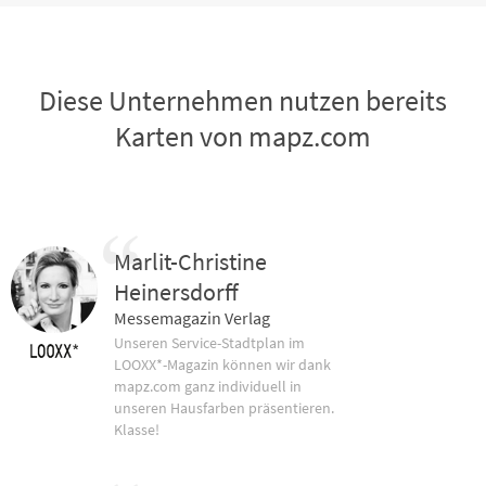
Diese Unternehmen nutzen bereits
Karten von mapz.com
Marlit-Christine
Heinersdorff
Messemagazin Verlag
Unseren Service-Stadtplan im
LOOXX*-Magazin können wir dank
mapz.com ganz individuell in
unseren Hausfarben präsentieren.
Klasse!