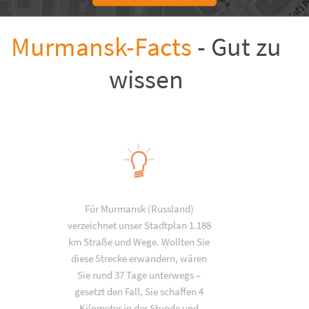
Murmansk-Facts
- Gut zu
wissen
Für Murmansk (Russland)
verzeichnet unser Stadtplan 1.188
km Straße und Wege. Wollten Sie
diese Strecke erwandern, wären
Sie rund 37 Tage unterwegs –
gesetzt den Fall, Sie schaffen 4
Kilometer in der Stunde und