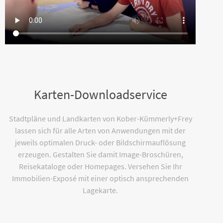
Karten-Downloadservice
Stadtpläne und Landkarten von Kober-Kümmerly+Frey
lassen sich für alle Arten von Anwendungen mit der
jeweils optimalen Druck- oder Bildschirmauflösung
erzeugen. Gestalten Sie damit Image-Broschüren,
Reisekataloge oder Homepages. Versehen Sie Ihr
Immobilien-Exposé mit einer optisch ansprechenden
Lagekarte.