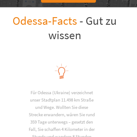
Odessa-Facts
- Gut zu
wissen
Für Odessa (Ukraine) verzeichnet
unser Stadtplan 11.498 km Straße
und Wege. Wollten Sie diese
Strecke erwandern, wären Sie rund
359 Tage unterwegs – gesetzt den
Fall, Sie schaffen 4 Kilometer in der
Stunde und wandern 8 Stunden