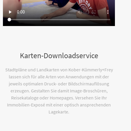
Karten-Downloadservice
Stadtpläne und Landkarten von Kober-Kümmerly+Frey
lassen sich für alle Arten von Anwendungen mit der
jeweils optimalen Druck- oder Bildschirmauflösung
erzeugen. Gestalten Sie damit Image-Broschüren,
Reisekataloge oder Homepages. Versehen Sie Ihr
Immobilien-Exposé mit einer optisch ansprechenden
Lagekarte.