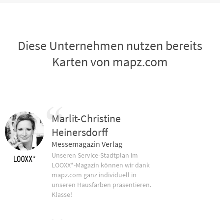
Diese Unternehmen nutzen bereits
Karten von mapz.com
Marlit-Christine
Heinersdorff
Messemagazin Verlag
Unseren Service-Stadtplan im
LOOXX*-Magazin können wir dank
mapz.com ganz individuell in
unseren Hausfarben präsentieren.
Klasse!