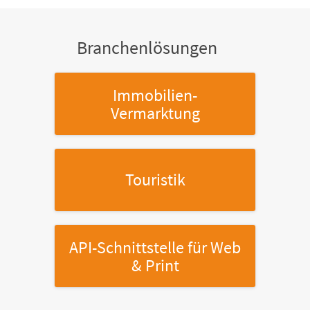
Branchenlösungen
Immobilien-
Vermarktung
Touristik
API-Schnittstelle
für Web
& Print