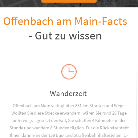
Offenbach am Main-Facts
- Gut zu wissen
Wanderzeit
Offenbach am Main verfügt über 831 km Straßen und Wege.
Wollten Sie diese Strecke erwandern, wären Sie rund 26 Tage
unterwegs – gesetzt den Fall, Sie schaffen 4 Kilometer in der
Stunde und wandern 8 Stunden täglich. Für die Rückreise steht
Ihnen dann eine der 158 Bus- und Straßenbahnhaltestellen, U-