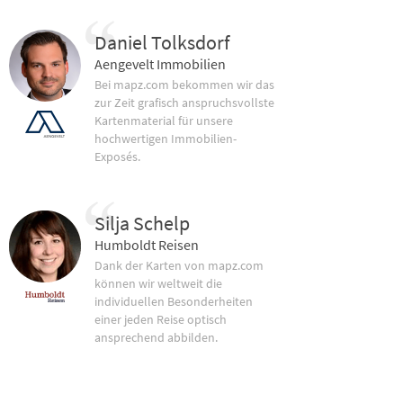
Daniel Tolksdorf
Aengevelt Immobilien
Bei mapz.com bekommen wir das
zur Zeit grafisch anspruchsvollste
Kartenmaterial für unsere
hochwertigen Immobilien-
Exposés.
Silja Schelp
Humboldt Reisen
Dank der Karten von mapz.com
können wir weltweit die
individuellen Besonderheiten
einer jeden Reise optisch
ansprechend abbilden.