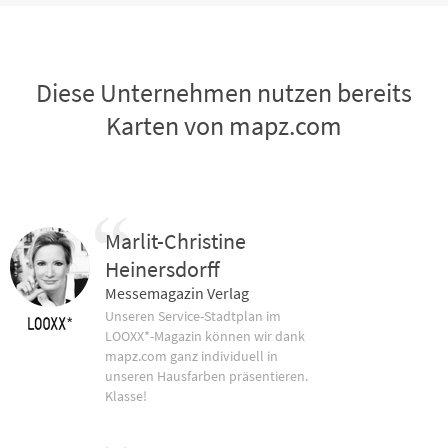
Diese Unternehmen nutzen bereits
Karten von mapz.com
Marlit-Christine
Heinersdorff
Messemagazin Verlag
Unseren Service-Stadtplan im
LOOXX*-Magazin können wir dank
mapz.com ganz individuell in
unseren Hausfarben präsentieren.
Klasse!