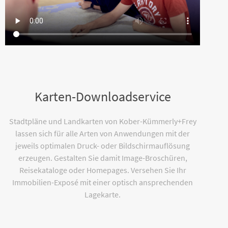
Karten-Downloadservice
Stadtpläne und Landkarten von Kober-Kümmerly+Frey
lassen sich für alle Arten von Anwendungen mit der
jeweils optimalen Druck- oder Bildschirmauflösung
erzeugen. Gestalten Sie damit Image-Broschüren,
Reisekataloge oder Homepages. Versehen Sie Ihr
Immobilien-Exposé mit einer optisch ansprechenden
Lagekarte.