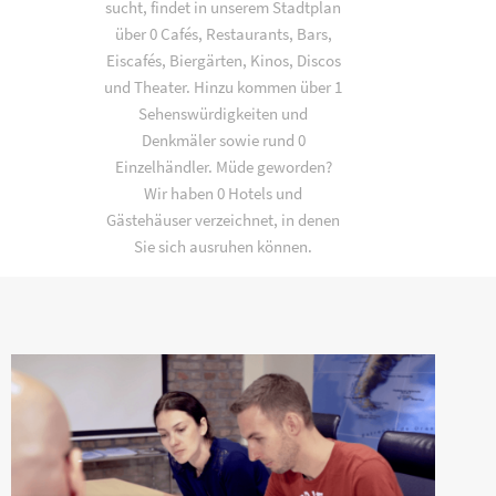
sucht, findet in unserem Stadtplan
über 0 Cafés, Restaurants, Bars,
Eiscafés, Biergärten, Kinos, Discos
und Theater. Hinzu kommen über 1
Sehenswürdigkeiten und
Denkmäler sowie rund 0
Einzelhändler. Müde geworden?
Wir haben 0 Hotels und
Gästehäuser verzeichnet, in denen
Sie sich ausruhen können.