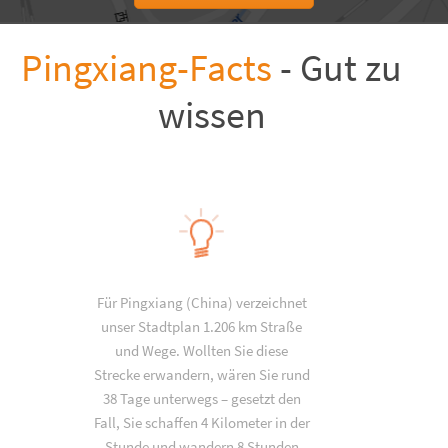
Pingxiang-Facts
- Gut zu
wissen
Für Pingxiang (China) verzeichnet
unser Stadtplan 1.206 km Straße
und Wege. Wollten Sie diese
Strecke erwandern, wären Sie rund
38 Tage unterwegs – gesetzt den
Fall, Sie schaffen 4 Kilometer in der
Stunde und wandern 8 Stunden