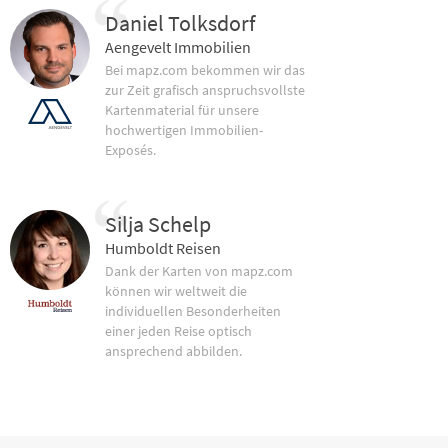
Daniel Tolksdorf
Aengevelt Immobilien
Bei mapz.com bekommen wir das
zur Zeit grafisch anspruchsvollste
Kartenmaterial für unsere
hochwertigen Immobilien-
Exposés.
Silja Schelp
Humboldt Reisen
Dank der Karten von mapz.com
können wir weltweit die
individuellen Besonderheiten
einer jeden Reise optisch
ansprechend abbilden.