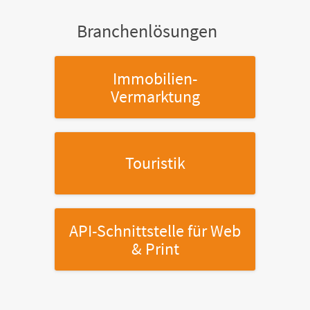
Branchenlösungen
Immobilien-
Vermarktung
Touristik
API-Schnittstelle
für Web
& Print