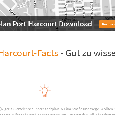
plan Port Harcourt Download
Kartened
Harcourt-Facts
- Gut zu wiss
 (Nigeria) verzeichnet unser Stadtplan 971 km Straße und Wege. Wollten 
andern, wären Sie rund 30 Tage unterwegs – gesetzt den Fall, Sie schaffen