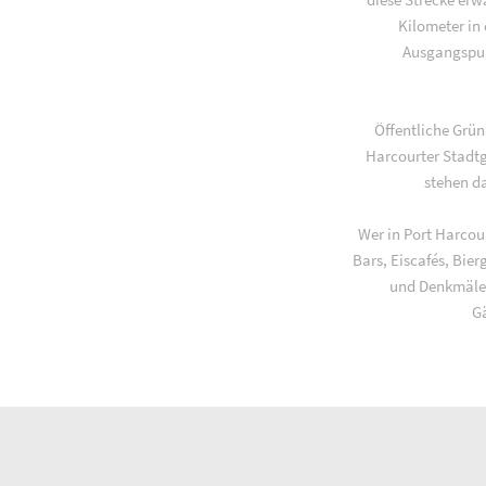
Kilometer in
Ausgangspunk
Öffentliche Grü
Harcourter Stadtg
stehen d
Wer in Port Harcour
Bars, Eiscafés, Bie
und Denkmäler
Gä