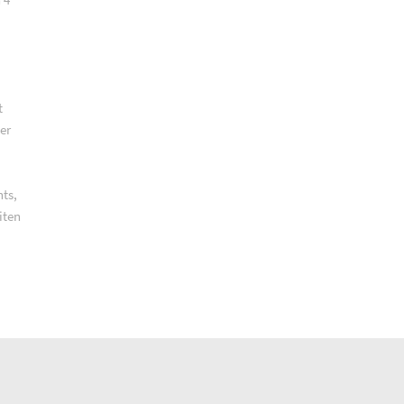
t
er
nts,
iten