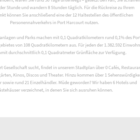
 der Stunde und wandern 8 Stunden täglich. Für die Rückreise zu Ihrem
t können Sie anschließend eine der 12 Haltestellen des öffentlichen
Personennahverkehrs in Port Harcourt nutzen.
nanlagen und Parks machen mit 0,1 Quadratkilometern rund 0,1% des Por
ebietes von 108 Quadratkilometern aus. Für jeden der 1.382.592 Einwohn
amit durchschnittlich 0,1 Quadratmeter Grünfläche zur Verfügung.
t Gesellschaft sucht, findet in unserem Stadtplan über 0 Cafés, Restaura
rgärten, Kinos, Discos und Theater. Hinzu kommen über 1 Sehenswürdigke
 sowie rund 21 Einzelhändler. Müde geworden? Wir haben 6 Hotels und
stehäuser verzeichnet, in denen Sie sich ausruhen können.