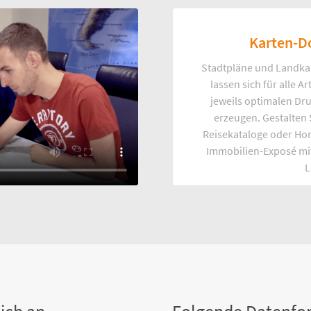
Karten-D
Stadtpläne und Landka
lassen sich für alle 
jeweils optimalen Dr
erzeugen. Gestalten
Reisekataloge oder Ho
Immobilien-Exposé mi
L