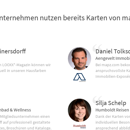
nternehmen nutzen bereits Karten von 
inersdorff
Daniel Tolks
Aengevelt Immobi
im LOOXX*-Magazin können wir
Bei mapz.com bekom
uell in unseren Hausfarben
anspruchsvollste K
Immobilien-Exposés
Silja Schelp
bad & Wellness
Humboldt Reisen
 Mitgliedsunternehmen einen
Dank der Karten vo
f auf professionell gestaltete
individuellen Beson
tes, Broschüren und Kataloge.
ansprechend abbild