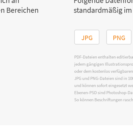
ich an
Folgende Datenfo
n Bereichen
standardmäßig im
JPG
PNG
PDF-Dateien enthalten editierbar
jedem gängigen Illustrationsp
oder dem kostenlos verfügbare
JPG und PNG-Dateien sind in 100
und können sofort eingesetzt w
Ebenen-PSD sind Photoshop-Dat
So können Beschriftungen rasch