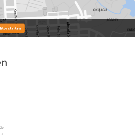
itor starten
en
Sie
 4