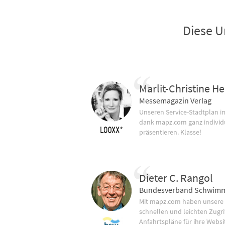
Diese U
Marlit-Christine He
Messemagazin Verlag
Unseren Service-Stadtplan 
dank mapz.com ganz individ
präsentieren. Klasse!
Dieter C. Rangol
Bundesverband Schwimm
Mit mapz.com haben unsere
schnellen und leichten Zugrif
Anfahrtspläne für ihre Websi