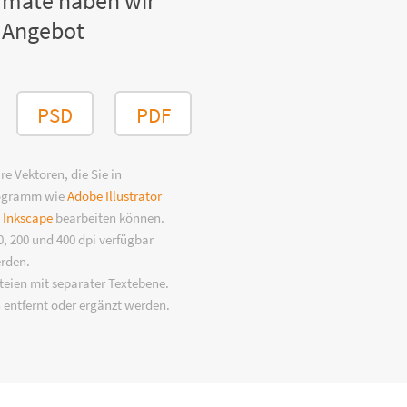
rmate haben wir
 Angebot
PSD
PDF
e Vektoren, die Sie in
rogramm wie
Adobe Illustrator
n
Inkscape
bearbeiten können.
, 200 und 400 dpi verfügbar
erden.
eien mit separater Textebene.
 entfernt oder ergänzt werden.