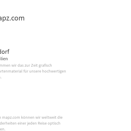
mapz.com
dorf
lien
men wir das zur Zeit grafisch
artenmaterial für unsere hochwertigen
.
n mapz.com können wir weltweit die
derheiten einer jeden Reise optisch
en.