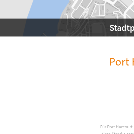
Stadt
Port 
Für Port Harcourt
diese Strecke erw