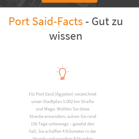
Port Said-Facts
- Gut zu
wissen
Für Port Said (Ägypten) verzeichnet
unser Stadtplan 5.002 km Straße
und Wege. Wollten Sie diese
Strecke erwandern, wären Sie rund
156 Tage unterwegs – gesetzt den
Fall, Sie schaffen 4 Kilometer in der
Stunde und wandern 8 Stunden