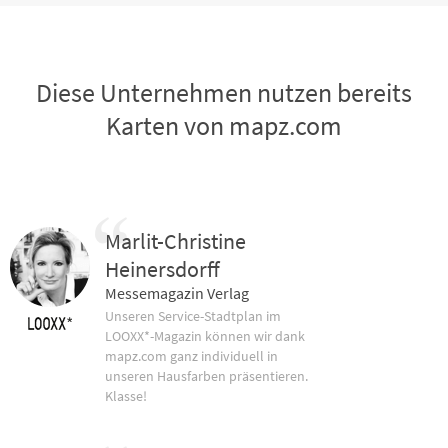
Diese Unternehmen nutzen bereits
Karten von mapz.com
Marlit-Christine
Heinersdorff
Messemagazin Verlag
Unseren Service-Stadtplan im
LOOXX*-Magazin können wir dank
mapz.com ganz individuell in
unseren Hausfarben präsentieren.
Klasse!