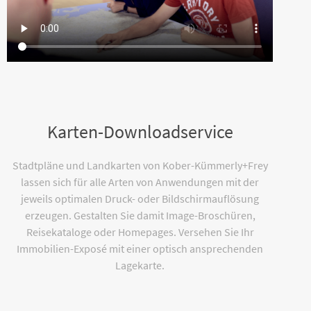
Karten-Downloadservice
Stadtpläne und Landkarten von Kober-Kümmerly+Frey
lassen sich für alle Arten von Anwendungen mit der
jeweils optimalen Druck- oder Bildschirmauflösung
erzeugen. Gestalten Sie damit Image-Broschüren,
Reisekataloge oder Homepages. Versehen Sie Ihr
Immobilien-Exposé mit einer optisch ansprechenden
Lagekarte.