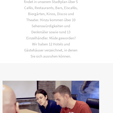
findet in unserem Stadtplan über 5
Cafés, Restaurants, Bars, Eiscafés,
Biergärten, Kinos, Discos und
Theater. Hinzu kommen über 10
Sehenswürdigkeiten und
Denkmäler sowie rund 13
Einzelhändler. Müde geworden?
Wir haben 12 Hotels und
Gästehäuser verzeichnet, in denen
Sie sich ausruhen können.