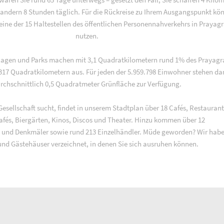
andern 8 Stunden täglich. Für die Rückreise zu Ihrem Ausgangspunkt kö
eine der 15 Haltestellen des öffentlichen Personennahverkehrs in Prayagr
nutzen.
lagen und Parks machen mit 3,1 Quadratkilometern rund 1% des Prayagr
317 Quadratkilometern aus. Für jeden der 5.959.798 Einwohner stehen da
rchschnittlich 0,5 Quadratmeter Grünfläche zur Verfügung.
Gesellschaft sucht, findet in unserem Stadtplan über 18 Cafés, Restaurant
cafés, Biergärten, Kinos, Discos und Theater. Hinzu kommen über 12
 und Denkmäler sowie rund 213 Einzelhändler. Müde geworden? Wir habe
und Gästehäuser verzeichnet, in denen Sie sich ausruhen können.