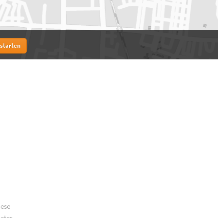
 starten
iese
meter