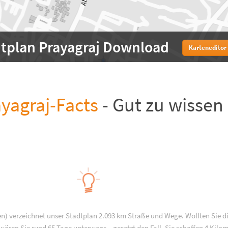
dtplan Prayagraj Download
Karteneditor
yagraj-Facts
- Gut zu wissen
en) verzeichnet unser Stadtplan 2.093 km Straße und Wege. Wollten Sie d
ären Sie rund 65 Tage unterwegs – gesetzt den Fall, Sie schaffen 4 Kilo