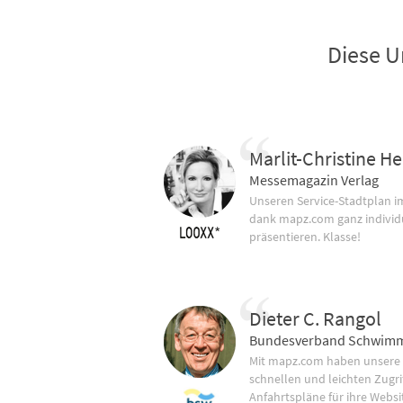
Diese U
Marlit-Christine He
Messemagazin Verlag
Unseren Service-Stadtplan 
dank mapz.com ganz individ
präsentieren. Klasse!
Dieter C. Rangol
Bundesverband Schwimm
Mit mapz.com haben unsere
schnellen und leichten Zugrif
Anfahrtspläne für ihre Websi