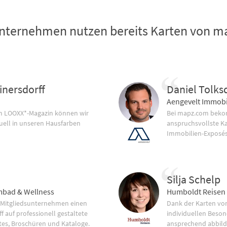
nternehmen nutzen bereits Karten von 
inersdorff
Daniel Tolks
Aengevelt Immobi
im LOOXX*-Magazin können wir
Bei mapz.com bekom
uell in unseren Hausfarben
anspruchsvollste K
Immobilien-Exposés
Silja Schelp
bad & Wellness
Humboldt Reisen
 Mitgliedsunternehmen einen
Dank der Karten vo
f auf professionell gestaltete
individuellen Beson
tes, Broschüren und Kataloge.
ansprechend abbild