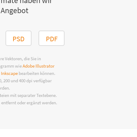
rmate haben wir
 Angebot
PSD
PDF
e Vektoren, die Sie in
rogramm wie
Adobe Illustrator
n
Inkscape
bearbeiten können.
, 200 und 400 dpi verfügbar
erden.
eien mit separater Textebene.
 entfernt oder ergänzt werden.