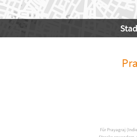
Sta
Pra
Für Prayagraj (Indi
Strecke erwandern, w