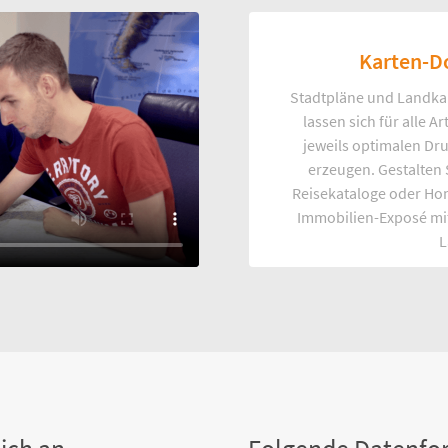
Karten-D
Stadtpläne und Landka
lassen sich für alle 
jeweils optimalen Dr
erzeugen. Gestalten
Reisekataloge oder Ho
Immobilien-Exposé mi
L