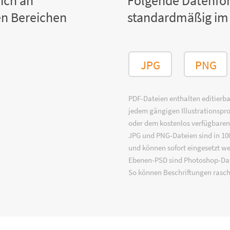
ich an
Folgende Datenfo
n Bereichen
standardmäßig im
JPG
PNG
PDF-Dateien enthalten editierbar
jedem gängigen Illustrationsp
oder dem kostenlos verfügbare
JPG und PNG-Dateien sind in 100
und können sofort eingesetzt w
Ebenen-PSD sind Photoshop-Dat
So können Beschriftungen rasch