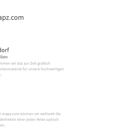
mapz.com
dorf
lien
men wir das zur Zeit grafisch
artenmaterial für unsere hochwertigen
.
n mapz.com können wir weltweit die
derheiten einer jeden Reise optisch
en.