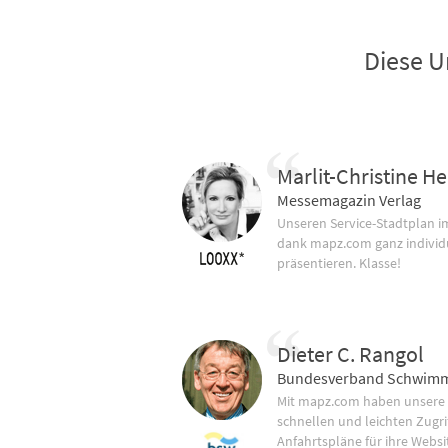
Diese U
Marlit-Christine He
Messemagazin Verlag
Unseren Service-Stadtplan 
dank mapz.com ganz individ
präsentieren. Klasse!
Dieter C. Rangol
Bundesverband Schwimm
Mit mapz.com haben unsere
schnellen und leichten Zugrif
Anfahrtspläne für ihre Websi