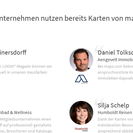
nternehmen nutzen bereits Karten von 
inersdorff
Daniel Tolks
Aengevelt Immobi
im LOOXX*-Magazin können wir
Bei mapz.com bekom
uell in unseren Hausfarben
anspruchsvollste K
Immobilien-Exposés
Silja Schelp
bad & Wellness
Humboldt Reisen
 Mitgliedsunternehmen einen
Dank der Karten vo
f auf professionell gestaltete
individuellen Beson
tes, Broschüren und Kataloge.
ansprechend abbild