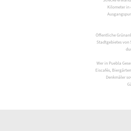
Kilometer in
Ausgangspunk
Öffentliche Grünan
Stadtgebietes von 
du
Wer in Puebla Gesel
Eiscafés, Biergärte
Denkmäler sow
Gä