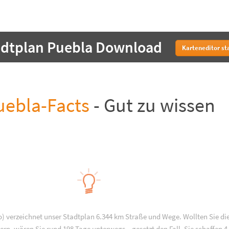
adtplan Puebla Download
Karteneditor st
uebla-Facts
- Gut zu wissen
) verzeichnet unser Stadtplan 6.344 km Straße und Wege. Wollten Sie di
rn, wären Sie rund 198 Tage unterwegs – gesetzt den Fall, Sie schaffen 4