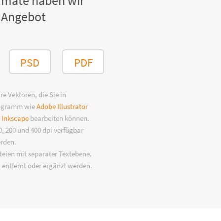
rmate haben wir
 Angebot
PSD
PDF
e Vektoren, die Sie in
rogramm wie
Adobe Illustrator
n
Inkscape
bearbeiten können.
, 200 und 400 dpi verfügbar
erden.
eien mit separater Textebene.
 entfernt oder ergänzt werden.