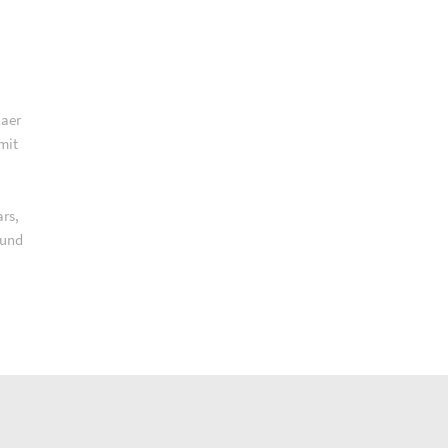
laer
mit
ars,
 und