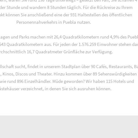
 der Stunde und wandern 8 Stunden täglich. Für die Rückreise zu Ihrem
t können Sie anschließend eine der 931 Haltestellen des öffentlichen
Personennahverkehrs in Puebla nutzen.
lagen und Parks machen mit 26,4 Quadratkilometern rund 4,9% des Pueb
543 Quadratkilometern aus. Für jeden der 1.576.259 Einwohner stehen da
rchschnittlich 16,7 Quadratmeter Grünfläche zur Verfügung.
lschaft sucht, findet in unserem Stadtplan über 90 Cafés, Restaurants, B
n, Kinos, Discos und Theater. Hinzu kommen über 89 Sehenswürdigkeiten
ie rund 896 Einzelhändler. Müde geworden? Wir haben 115 Hotels und
stehäuser verzeichnet, in denen Sie sich ausruhen können.