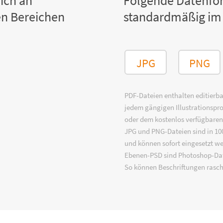
ich an
Folgende Datenfo
n Bereichen
standardmäßig im
JPG
PNG
PDF-Dateien enthalten editierbar
jedem gängigen Illustrationsp
oder dem kostenlos verfügbare
JPG und PNG-Dateien sind in 100
und können sofort eingesetzt w
Ebenen-PSD sind Photoshop-Dat
So können Beschriftungen rasch