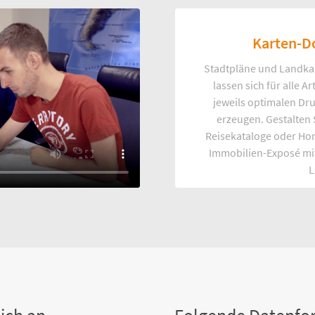
Karten-D
Stadtpläne und Landka
lassen sich für alle 
jeweils optimalen Dr
erzeugen. Gestalten
Reisekataloge oder Ho
Immobilien-Exposé mi
L