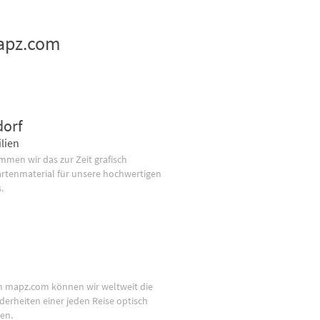
mapz.com
dorf
lien
men wir das zur Zeit grafisch
artenmaterial für unsere hochwertigen
.
n mapz.com können wir weltweit die
derheiten einer jeden Reise optisch
en.