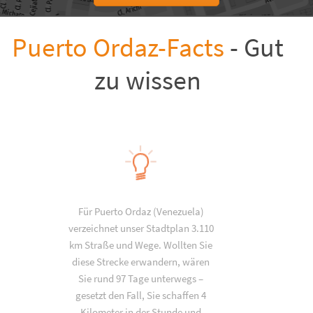
Puerto Ordaz-Facts
- Gut
zu wissen
Für Puerto Ordaz (Venezuela)
verzeichnet unser Stadtplan 3.110
km Straße und Wege. Wollten Sie
diese Strecke erwandern, wären
Sie rund 97 Tage unterwegs –
gesetzt den Fall, Sie schaffen 4
Kilometer in der Stunde und