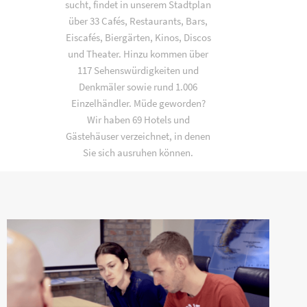
sucht, findet in unserem Stadtplan
über 33 Cafés, Restaurants, Bars,
Eiscafés, Biergärten, Kinos, Discos
und Theater. Hinzu kommen über
117 Sehenswürdigkeiten und
Denkmäler sowie rund 1.006
Einzelhändler. Müde geworden?
Wir haben 69 Hotels und
Gästehäuser verzeichnet, in denen
Sie sich ausruhen können.