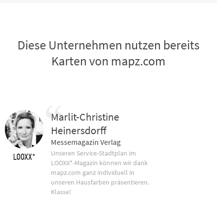
Diese Unternehmen nutzen bereits
Karten von mapz.com
Marlit-Christine
Heinersdorff
Messemagazin Verlag
Unseren Service-Stadtplan im
LOOXX*-Magazin können wir dank
mapz.com ganz individuell in
unseren Hausfarben präsentieren.
Klasse!