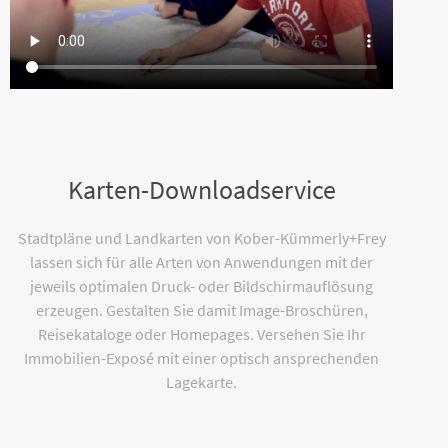
Karten-Downloadservice
Stadtpläne und Landkarten von Kober-Kümmerly+Frey
lassen sich für alle Arten von Anwendungen mit der
jeweils optimalen Druck- oder Bildschirmauflösung
erzeugen. Gestalten Sie damit Image-Broschüren,
Reisekataloge oder Homepages. Versehen Sie Ihr
Immobilien-Exposé mit einer optisch ansprechenden
Lagekarte.