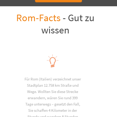
Rom-Facts
- Gut zu
wissen
Für Rom (Italien) verzeichnet unser
Stadtplan 12.758 km Straße und
Wege. Wollten Sie diese Strecke
erwandern, wären Sie rund 399
Tage unterwegs – gesetzt den Fall,
Sie schaffen 4 Kilometer in der
Stunde und wandern 8 Stunden