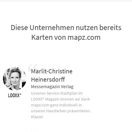
Diese Unternehmen nutzen bereits
Karten von mapz.com
Marlit-Christine
Heinersdorff
Messemagazin Verlag
Unseren Service-Stadtplan im
LOOXX*-Magazin können wir dank
mapz.com ganz individuell in
unseren Hausfarben präsentieren.
Klasse!