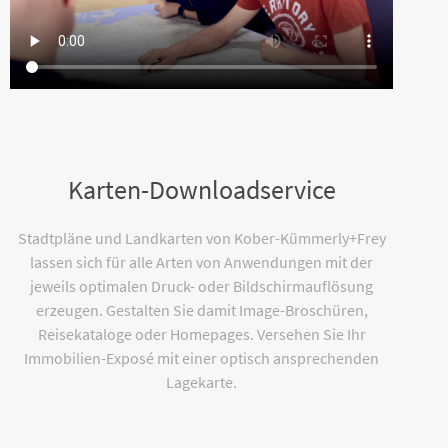
Karten-Downloadservice
Stadtpläne und Landkarten von Kober-Kümmerly+Frey
lassen sich für alle Arten von Anwendungen mit der
jeweils optimalen Druck- oder Bildschirmauflösung
erzeugen. Gestalten Sie damit Image-Broschüren,
Reisekataloge oder Homepages. Versehen Sie Ihr
Immobilien-Exposé mit einer optisch ansprechenden
Lagekarte.