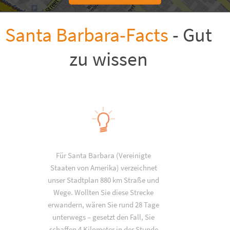
Santa Barbara-Facts
- Gut
zu wissen
Für Santa Barbara (Vereinigte
Staaten von Amerika) verzeichnet
unser Stadtplan 880 km Straße und
Wege. Wollten Sie diese Strecke
erwandern, wären Sie rund 28 Tage
unterwegs – gesetzt den Fall, Sie
schaffen 4 Kilometer in der Stunde