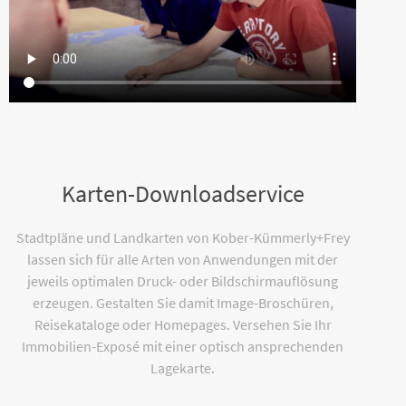
Karten-Downloadservice
Stadtpläne und Landkarten von Kober-Kümmerly+Frey
lassen sich für alle Arten von Anwendungen mit der
jeweils optimalen Druck- oder Bildschirmauflösung
erzeugen. Gestalten Sie damit Image-Broschüren,
Reisekataloge oder Homepages. Versehen Sie Ihr
Immobilien-Exposé mit einer optisch ansprechenden
Lagekarte.