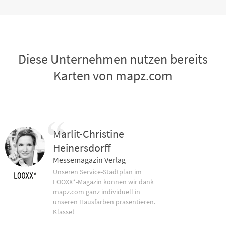
Diese Unternehmen nutzen bereits
Karten von mapz.com
Marlit-Christine
Heinersdorff
Messemagazin Verlag
Unseren Service-Stadtplan im
LOOXX*-Magazin können wir dank
mapz.com ganz individuell in
unseren Hausfarben präsentieren.
Klasse!