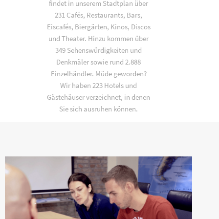
findet in unserem Stadtplan über
231 Cafés, Restaurants, Bars,
Eiscafés, Biergärten, Kinos, Discos
und Theater. Hinzu kommen über
349 Sehenswürdigkeiten und
Denkmäler sowie rund 2.888
Einzelhändler. Müde geworden?
Wir haben 223 Hotels und
Gästehäuser verzeichnet, in denen
Sie sich ausruhen können.