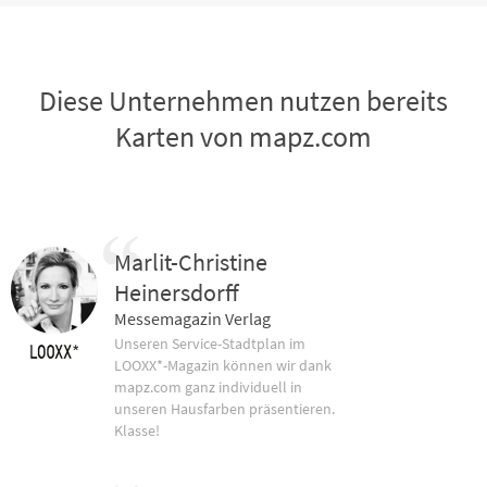
Diese Unternehmen nutzen bereits
Karten von mapz.com
Marlit-Christine
Heinersdorff
Messemagazin Verlag
Unseren Service-Stadtplan im
LOOXX*-Magazin können wir dank
mapz.com ganz individuell in
unseren Hausfarben präsentieren.
Klasse!