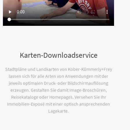
Karten-Downloadservice
Stadtpläne und Landkarten von Kober-Kümmerly+Frey
lassen sich für alle Arten von Anwendungen mit der
jeweils optimalen Druck- oder Bildschirmauflösung
erzeugen. Gestalten Sie damit Image-Broschüren,
Reisekataloge oder Homepages. Versehen Sie Ihr
Immobilien-Exposé mit einer optisch ansprechenden
Lagekarte.