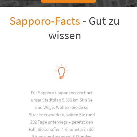
Sapporo-Facts
- Gut zu
wissen
Für Sapporo (Japan) verzeichnet
unser Stadtplan 9.336 km Straße
und Wege. Wollten Sie diese
Strecke erwandern, wären Sie rund
292 Tage unterwegs – gesetzt den
Fall, Sie schaffen 4 Kilometer in der
Stunde und wandern 8 Stunden