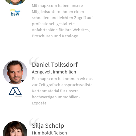
Mit mapz.com haben unsere
Mitgliedsunternehmen einen
schnellen und leichten Zugriff auf
professionell gestaltete
Anfahrtspläne für ihre Websites,
Broschüren und Kataloge.
Daniel Tolksdorf
Aengevelt Immobilien
Bei mapz.com bekommen wir das
zur Zeit grafisch anspruchsvollste
Kartenmaterial für unsere
hochwertigen Immobilien-
Exposés.
Silja Schelp
Humboldt Reisen