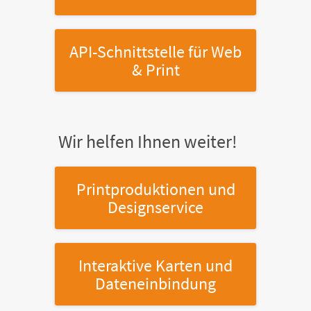
API-Schnittstelle
für Web
& Print
Wir helfen Ihnen weiter!
Printproduktionen
und
Designservice
Interaktive Karten
und
Dateneinbindung