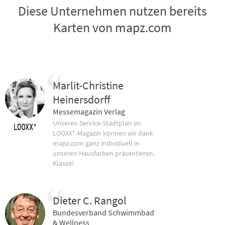
Diese Unternehmen nutzen bereits
Karten von mapz.com
Marlit-Christine
Heinersdorff
Messemagazin Verlag
Unseren Service-Stadtplan im
LOOXX*-Magazin können wir dank
mapz.com ganz individuell in
unseren Hausfarben präsentieren.
Klasse!
Dieter C. Rangol
Bundesverband Schwimmbad
& Wellness