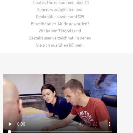
Theater. Hinzu kommen über 14
Sehenswürdigkeiten und
Denkmäler sowie rund 329
Einzelhändler. Müde geworden?
Wir haben 7 Hotels und
Gästehäuser verzeichnet, in denen
Sie sich ausruhen können.