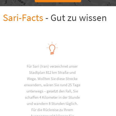
Sari-Facts
- Gut zu wissen
Für Sari (Iran) verzeichnet unser
Stadtplan 812 km Straße und
Wege. Wollten Sie diese Strecke
erwandern, wären Sie rund 25 Tage
unterwegs – gesetzt den Fall, Sie
schaffen 4 Kilometer in der Stunde
und wandern 8 Stunden täglich.
Für die Rückreise zu Ihrem
Ausgangspunkt können Sie