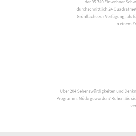
der 95.740 Einwohner Schwe
durchschnittlich 24 Quadratme
Grünfläche zur Verfügung, als f
in einem Z
Über 204 Sehenswürdigkeiten und Denkmä
Programm. Müde geworden? Ruhen Sie sich
ve