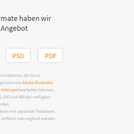
rmate haben wir
 Angebot
PSD
PDF
e Vektoren, die Sie in
rogramm wie
Adobe Illustrator
n
Inkscape
bearbeiten können.
, 200 und 400 dpi verfügbar
erden.
eien mit separater Textebene.
 entfernt oder ergänzt werden.