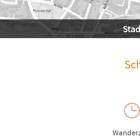
Sta
Sc
Wanderz