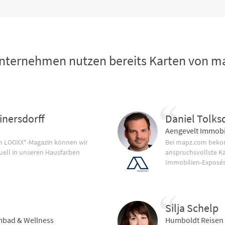
nternehmen nutzen bereits Karten von 
inersdorff
Daniel Tolks
Aengevelt Immobi
im LOOXX*-Magazin können wir
Bei mapz.com bekom
uell in unseren Hausfarben
anspruchsvollste K
Immobilien-Exposés
Silja Schelp
bad & Wellness
Humboldt Reisen