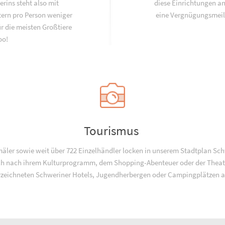
rins steht also mit
diese Einrichtungen an
tern pro Person weniger
eine Vergnügungsmeil
ür die meisten Großtiere
oo!
Tourismus
ler sowie weit über 722 Einzelhändler locken in unserem Stadtplan Sch
 nach ihrem Kulturprogramm, dem Shopping-Abenteuer oder der Theate
rzeichneten Schweriner Hotels, Jugend­­herbergen oder Campingplätzen a