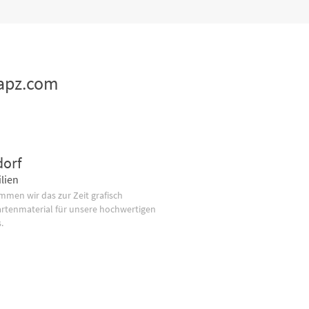
mapz.com
dorf
lien
men wir das zur Zeit grafisch
artenmaterial für unsere hochwertigen
.