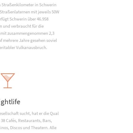
 Straßenkilometer in Schwerin
 Straßenlaternen mit jeweils 50W
rfügt Schwerin über 46.958
n und verbraucht für die
g mit zusammengenommen 2,3
f mehrere Jahre gesehen soviel
veritabler Vulkanausbruch.
ightlife
ellschaft sucht, hat er die Qual
 38 Cafés, Restaurants, Bars,
Kinos, Discos und Theatern. Alle