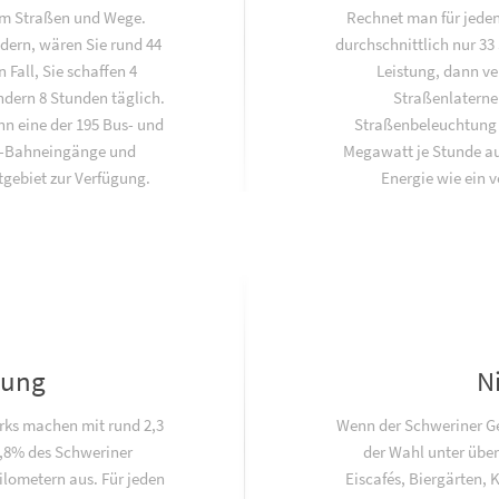
 km Straßen und Wege.
Rechnet man für jeden
dern, wären Sie rund 44
durchschnittlich nur 33
 Fall, Sie schaffen 4
Leistung, dann ve
dern 8 Stunden täglich.
Straßenlaterne
nn eine der 195 Bus- und
Straßenbeleuchtun
U-Bahneingänge und
Megawatt je Stunde au
gebiet zur Verfügung.
Energie wie ein 
lung
N
rks machen mit rund 2,3
Wenn der Schweriner Ges
,8% des Schweriner
der Wahl unter über
lometern aus. Für jeden
Eiscafés, Biergärten, 