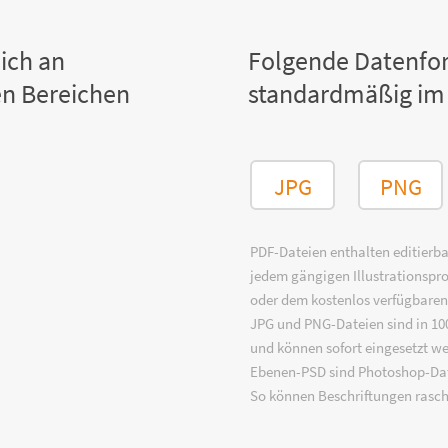
ich an
Folgende Datenfo
n Bereichen
standardmäßig im
JPG
PNG
PDF-Dateien enthalten editierbar
jedem gängigen Illustrationsp
oder dem kostenlos verfügbare
JPG und PNG-Dateien sind in 100
und können sofort eingesetzt w
Ebenen-PSD sind Photoshop-Dat
So können Beschriftungen rasch