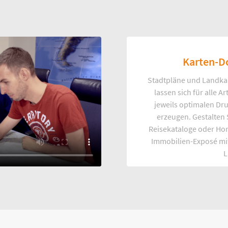
Karten-D
Stadtpläne und Landka
lassen sich für alle 
jeweils optimalen Dr
erzeugen. Gestalten
Reisekataloge oder Ho
Immobilien-Exposé mi
L