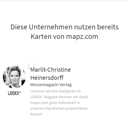
Diese Unternehmen nutzen bereits
Karten von mapz.com
Marlit-Christine
Heinersdorff
Messemagazin Verlag
Unseren Service-Stadtplan im
LOOXX*-Magazin können wir dank
mapz.com ganz individuell in
unseren Hausfarben präsentieren.
Klasse!