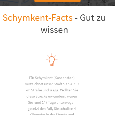
Schymkent-Facts
- Gut zu
wissen
Für Schymkent (Kasachstan)
verzeichnet unser Stadtplan 4.719
km Straße und Wege. Wollten Sie
diese Strecke erwandern, wären
Sie rund 147 Tage unterwegs –
gesetzt den Fall, Sie schaffen 4
Kilometer in der Stunde und