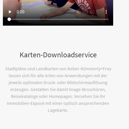
Karten-Downloadservice
Stadtpläne und Landkarten von Kober-Kümmerly+Frey
lassen sich für alle Arten von Anwendungen mit der
jeweils optimalen Druck- oder Bildschirmauflösung
erzeugen. Gestalten Sie damit Image-Broschüren,
Reisekataloge oder Homepages. Versehen Sie Ihr
Immobilien-Exposé mit einer optisch ansprechenden
Lagekarte.