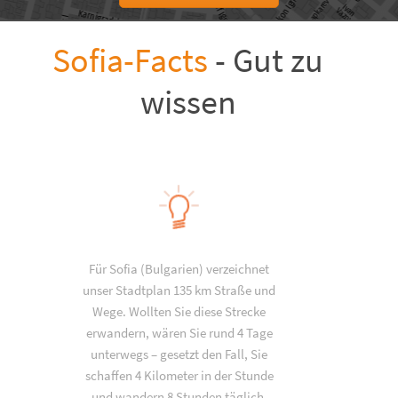
Sofia-Facts
- Gut zu
wissen
Für Sofia (Bulgarien) verzeichnet
unser Stadtplan 135 km Straße und
Wege. Wollten Sie diese Strecke
erwandern, wären Sie rund 4 Tage
unterwegs – gesetzt den Fall, Sie
schaffen 4 Kilometer in der Stunde
und wandern 8 Stunden täglich.