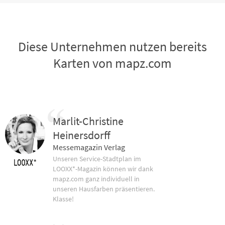
Diese Unternehmen nutzen bereits
Karten von mapz.com
Marlit-Christine
Heinersdorff
Messemagazin Verlag
Unseren Service-Stadtplan im
LOOXX*-Magazin können wir dank
mapz.com ganz individuell in
unseren Hausfarben präsentieren.
Klasse!