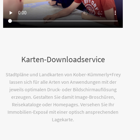
Karten-Downloadservice
Stadtpläne und Landkarten von Kober-Kümmerly+Frey
lassen sich für alle Arten von Anwendungen mit der
jeweils optimalen Druck- oder Bildschirmauflösung
erzeugen. Gestalten Sie damit Image-Broschüren,
Reisekataloge oder Homepages. Versehen Sie Ihr
Immobilien-Exposé mit einer optisch ansprechenden
Lagekarte.