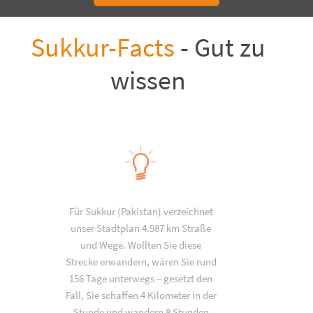
Sukkur-Facts
- Gut zu
wissen
Für Sukkur (Pakistan) verzeichnet
unser Stadtplan 4.987 km Straße
und Wege. Wollten Sie diese
Strecke erwandern, wären Sie rund
156 Tage unterwegs – gesetzt den
Fall, Sie schaffen 4 Kilometer in der
Stunde und wandern 8 Stunden