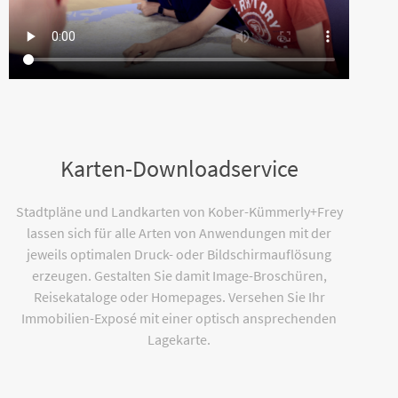
Karten-Downloadservice
Stadtpläne und Landkarten von Kober-Kümmerly+Frey
lassen sich für alle Arten von Anwendungen mit der
jeweils optimalen Druck- oder Bildschirmauflösung
erzeugen. Gestalten Sie damit Image-Broschüren,
Reisekataloge oder Homepages. Versehen Sie Ihr
Immobilien-Exposé mit einer optisch ansprechenden
Lagekarte.