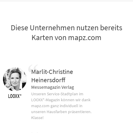
Diese Unternehmen nutzen bereits
Karten von mapz.com
Marlit-Christine
Heinersdorff
Messemagazin Verlag
Unseren Service-Stadtplan im
LOOXX*-Magazin können wir dank
mapz.com ganz individuell in
unseren Hausfarben präsentieren.
Klasse!