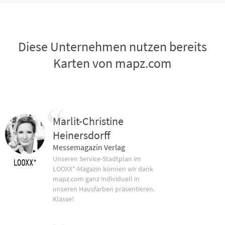
Diese Unternehmen nutzen bereits
Karten von mapz.com
Marlit-Christine
Heinersdorff
Messemagazin Verlag
Unseren Service-Stadtplan im
LOOXX*-Magazin können wir dank
mapz.com ganz individuell in
unseren Hausfarben präsentieren.
Klasse!