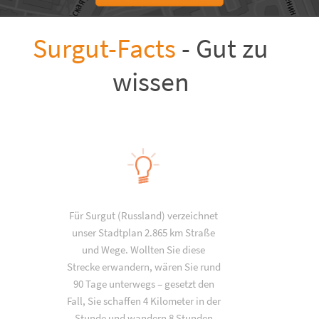
Surgut-Facts
- Gut zu
wissen
Für Surgut (Russland) verzeichnet
unser Stadtplan 2.865 km Straße
und Wege. Wollten Sie diese
Strecke erwandern, wären Sie rund
90 Tage unterwegs – gesetzt den
Fall, Sie schaffen 4 Kilometer in der
Stunde und wandern 8 Stunden