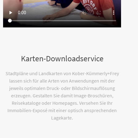
Karten-Downloadservice
Stadtpläne und Landkarten von Kober-Kümmerly+Frey
lassen sich für alle Arten von Anwendungen mit der
jeweils optimalen Druck- oder Bildschirmauflösung
erzeugen. Gestalten Sie damit Image-Broschüren,
Reisekataloge oder Homepages. Versehen Sie Ihr
Immobilien-Exposé mit einer optisch ansprechenden
Lagekarte.