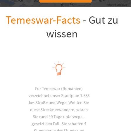
Temeswar-Facts
- Gut zu
wissen
Für Temeswar (Rumänien)
verzeichnet unser Stadtplan 1.555
km Straße und Wege. Wollten Sie
diese Strecke erwandern, wären
Sie rund 49 Tage unterwegs –
gesetzt den Fall, Sie schaffen 4
Kilometer in der Stunde und