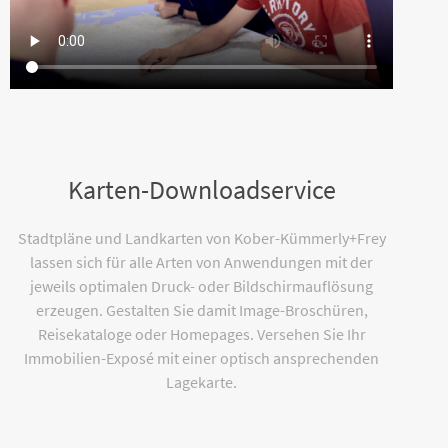
Karten-Downloadservice
Stadtpläne und Landkarten von Kober-Kümmerly+Frey
lassen sich für alle Arten von Anwendungen mit der
jeweils optimalen Druck- oder Bildschirmauflösung
erzeugen. Gestalten Sie damit Image-Broschüren,
Reisekataloge oder Homepages. Versehen Sie Ihr
Immobilien-Exposé mit einer optisch ansprechenden
Lagekarte.