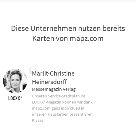
Diese Unternehmen nutzen bereits
Karten von mapz.com
Marlit-Christine
Heinersdorff
Messemagazin Verlag
Unseren Service-Stadtplan im
LOOXX*-Magazin können wir dank
mapz.com ganz individuell in
unseren Hausfarben präsentieren.
Klasse!